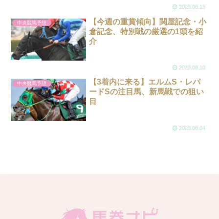
2023.08.18
【今週の重賞傾向】関屋記念・小
中央競馬予想
倉記念、特別戦の厳選の1頭を紹
介
2023.08.10
【3着内に来る】エルムS・レパ
中央競馬予想
ードSの注目馬、新馬戦での狙い
目
2023.08.04