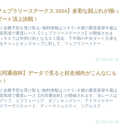
フェブラリーステークス 2024】多彩な顔ぶれが揃っ
ダート頂上決戦！
ぐ必勝予想を受け取る↓無料情報はコチラ↓今週の重賞展望今週は
競馬場で重賞レース【フェブラリーステークス】が開催されま
ＪＲＡでは年明け初となるＧ１競走。下半期の中央ダート王者を
るチャンピオンズカップに対して、フェブラリーステー...
2024.02.16
共同通信杯】データで見ると好走傾向がこんなにも
い！
ぐ必勝予想を受け取る↓無料情報はコチラ↓今週の重賞展望今週は
競馬場で重賞レース【共同通信杯】が開催されます。当レースは
グリフ、エフフォーリア、ダノンキングリー、アドマイヤマー
スワーヴリチャード、ディーマジェスティ、リアルステ...
2024.02.09