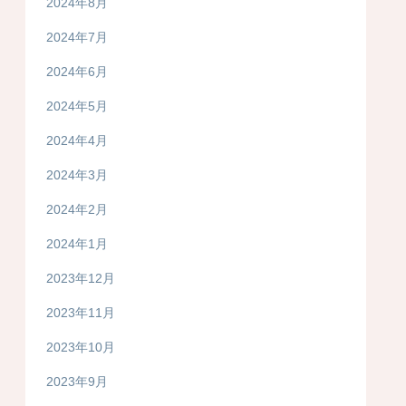
2024年8月
2024年7月
2024年6月
2024年5月
2024年4月
2024年3月
2024年2月
2024年1月
2023年12月
2023年11月
2023年10月
2023年9月