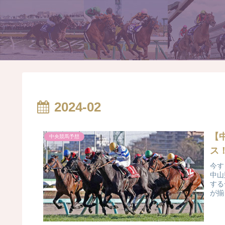
2024-02
【
中央競馬予想
ス
今す
中山
する
が揃