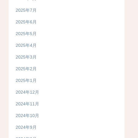
2025年7月
2025年6月
2025年5月
2025年4月
2025年3月
2025年2月
2025年1月
2024年12月
2024年11月
2024年10月
2024年9月