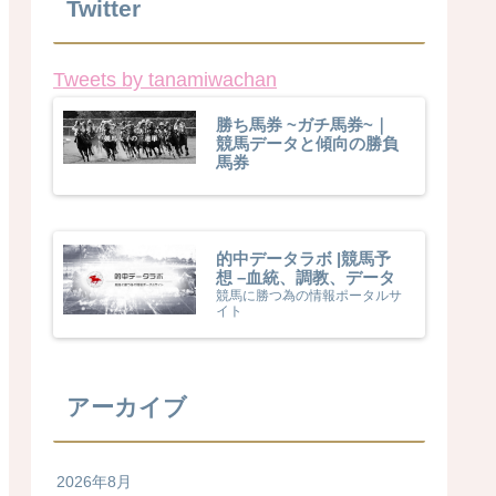
Twitter
Tweets by tanamiwachan
勝ち馬券 ~ガチ馬券~｜
競馬データと傾向の勝負
馬券
的中データラボ |競馬予
想 –血統、調教、データ
競馬に勝つ為の情報ポータルサ
イト
アーカイブ
2026年8月