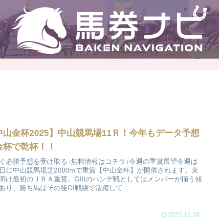
中山金杯2025】中山競馬場11Ｒ！今年もデータ予想
金杯で乾杯！！
ぐ必勝予想を受け取る↓無料情報はコチラ↓今週の重賞展望今週は
日に中山競馬場芝2000mで重賞【中山金杯】が開催されます。東
明け最初のＪＲＡ重賞。GIIIのハンデ戦としてはメンバーが揃う傾
あり、勝ち馬はその後GI戦線で活躍して...
2025.12.29