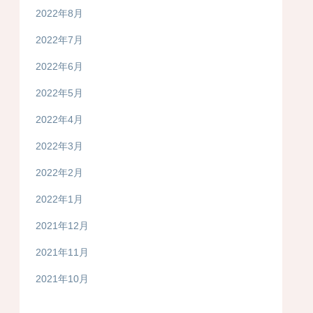
2022年8月
2022年7月
2022年6月
2022年5月
2022年4月
2022年3月
2022年2月
2022年1月
2021年12月
2021年11月
2021年10月