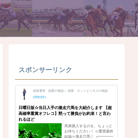
スポンサーリンク