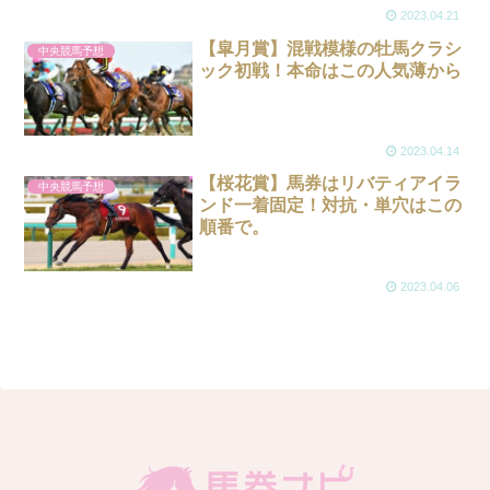
2023.04.21
【皐月賞】混戦模様の牡馬クラシ
中央競馬予想
ック初戦！本命はこの人気薄から
2023.04.14
【桜花賞】馬券はリバティアイラ
中央競馬予想
ンド一着固定！対抗・単穴はこの
順番で。
2023.04.06