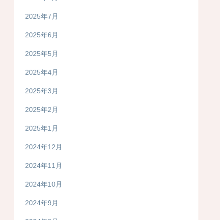
2025年7月
2025年6月
2025年5月
2025年4月
2025年3月
2025年2月
2025年1月
2024年12月
2024年11月
2024年10月
2024年9月