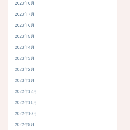
2023年8月
2023年7月
2023年6月
2023年5月
2023年4月
2023年3月
2023年2月
2023年1月
2022年12月
2022年11月
2022年10月
2022年9月