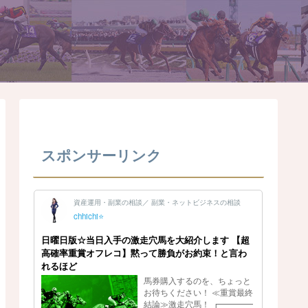
スポンサーリンク