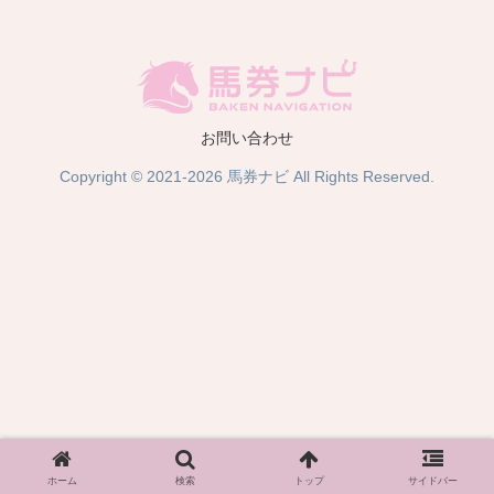
お問い合わせ
Copyright © 2021-2026 馬券ナビ All Rights Reserved.
ホーム
検索
トップ
サイドバー