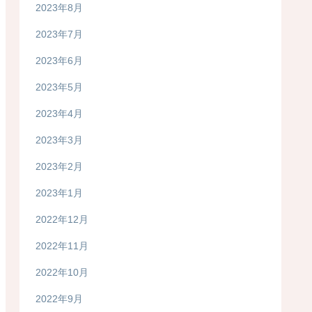
2023年8月
2023年7月
2023年6月
2023年5月
2023年4月
2023年3月
2023年2月
2023年1月
2022年12月
2022年11月
2022年10月
2022年9月