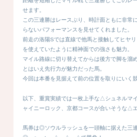
距離を短縮したマイル戦で三連勝してこのレ
せます。
この三連勝はレースぶり、時計面ともに非常
らないパフォーマンスを見せてくれました。
前走の洛陽Sでは直線で他馬と接触してヒヤ
を使えていたように精神面での強さも魅力。
マイル路線に切り替えてからは後方で脚を溜
とはいえ先行力が魅力だった馬。
今回は本番を見据えて前の位置を取りにいく
以下、重賞実績では一枚上手な△シュネルマ
ャイニーロック、京都コースが合いそうな△
馬券は◎ソウルラッシュを一頭軸に据えた三