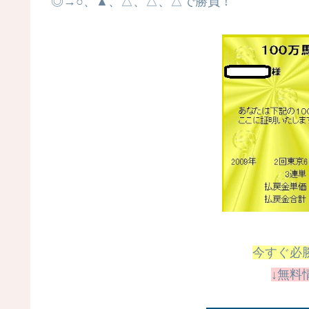
◎→○、▲、△、△、△で勝負！
今すぐ必
↓無料