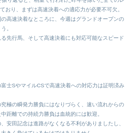
なっており、まずは高速決着への適応力が必要不可欠。
利の高速決着なところに、今週はグランドオープンの
ょう。
れる先行馬、そして高速決着にも対応可能なスピード
富士SやマイルCSで高速決着への対応力は証明済み
の究極の瞬発力勝負にはなりづらく、速い流れからの
た中距離での持続力勝負は血統的には歓迎。
の、安田記念は進路がなくなる不利がありましたし、