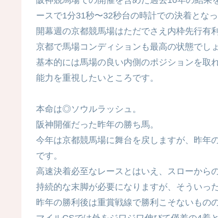
ースで1分31秒〜32秒台の時計での決着と
開幕週の京都競馬場はただでさえ内枠先行有
京都で馬場コンディションも最高の状態でし
基本的には馬場の良い内側のポジションを取
能力を重視したいところです。
本命は◎ソウルラッシュ。
阪神開催だった昨年の勝ち馬。
今年は京都競馬場に舞台を戻しますが、昨年の
です。
高速決着必至なレースとはいえ、スローから
持続的な末脚が必要になりますが、そういっ
昨年の勝利後は重賞戦線で勝利こそないもの