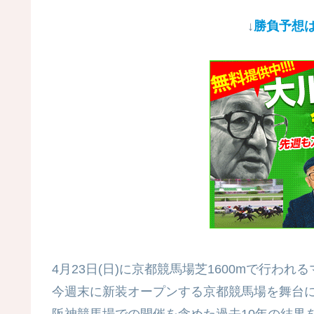
↓
勝負予想
4月23日(日)に京都競馬場芝1600mで行われる
今週末に新装オープンする京都競馬場を舞台
阪神競馬場での開催を含めた過去10年の結果