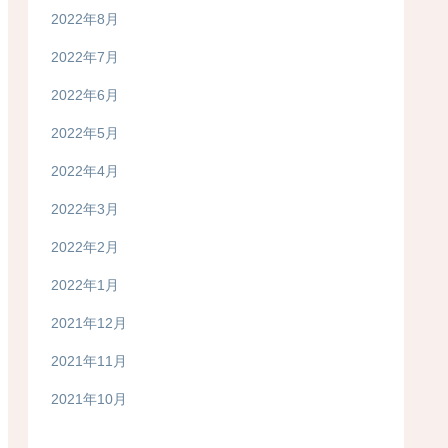
2022年8月
2022年7月
2022年6月
2022年5月
2022年4月
2022年3月
2022年2月
2022年1月
2021年12月
2021年11月
2021年10月