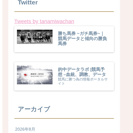
Twitter
Tweets by tanamiwachan
勝ち馬券 ~ガチ馬券~｜
競馬データと傾向の勝負
馬券
的中データラボ |競馬予
想 –血統、調教、データ
競馬に勝つ為の情報ポータルサ
イト
アーカイブ
2026年8月