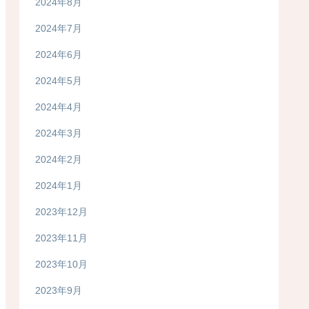
2024年8月
2024年7月
2024年6月
2024年5月
2024年4月
2024年3月
2024年2月
2024年1月
2023年12月
2023年11月
2023年10月
2023年9月