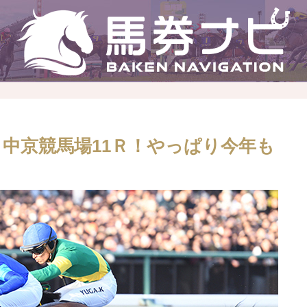
】中京競馬場11Ｒ！やっぱり今年も