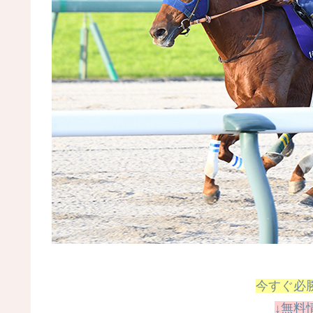
今すぐ必
↓無料