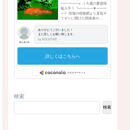
検索
検索