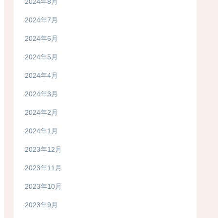
2024年8月
2024年7月
2024年6月
2024年5月
2024年4月
2024年3月
2024年2月
2024年1月
2023年12月
2023年11月
2023年10月
2023年9月