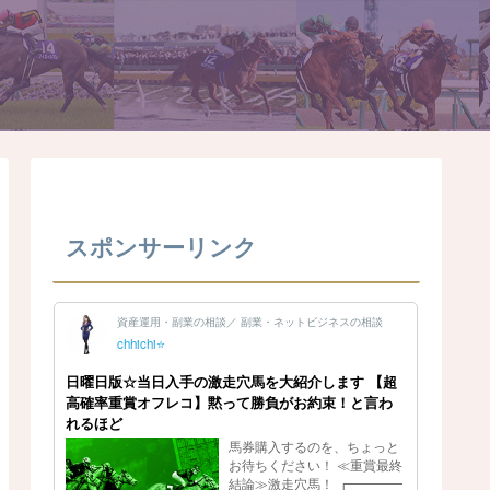
スポンサーリンク