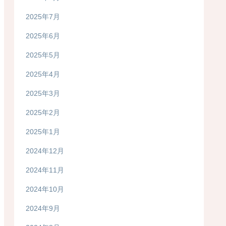
2025年7月
2025年6月
2025年5月
2025年4月
2025年3月
2025年2月
2025年1月
2024年12月
2024年11月
2024年10月
2024年9月