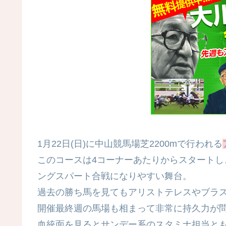
1月22日(日)に中山競馬場芝2200mで行われる
このコースは4コーナーあたりからスタート
ングスパート合戦になりやすい舞台。
過去の勝ち馬を見てもアリストテレスやブラ
開催最終週の馬場も相まって非常に持久力が
血統面を見るとサンデー系のスタミナ担当と