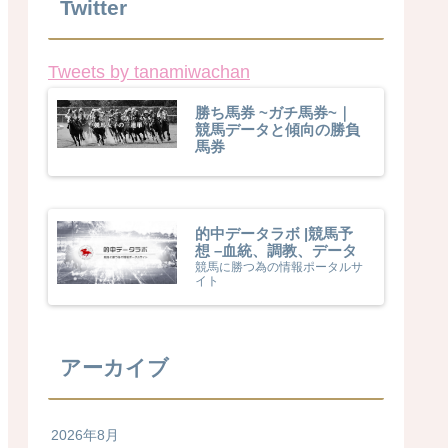
Twitter
Tweets by tanamiwachan
勝ち馬券 ~ガチ馬券~｜
競馬データと傾向の勝負
馬券
的中データラボ |競馬予
想 –血統、調教、データ
競馬に勝つ為の情報ポータルサ
イト
アーカイブ
2026年8月