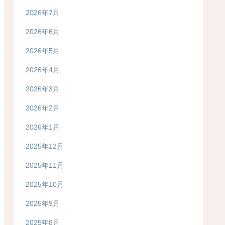
2026年7月
2026年6月
2026年5月
2026年4月
2026年3月
2026年2月
2026年1月
2025年12月
2025年11月
2025年10月
2025年9月
2025年8月