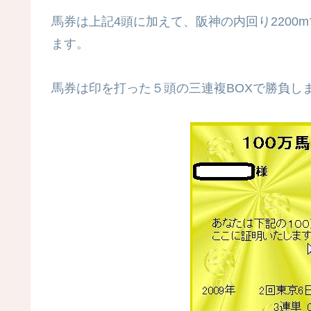
馬券は上記4頭に加えて、阪神の内回り2200
ます。
馬券は印を打った５頭の三連複BOXで勝負し