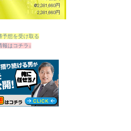
勝予想を受け取る
情報はコチラ↓