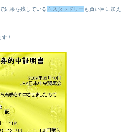
mで結果を残している
△スタッドリー
も買い目に加え
ます！