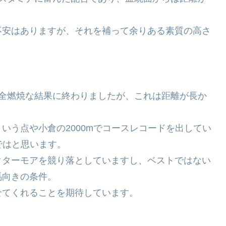
不安はありますが、それを補って余りある素質の高さ
完全燃焼な結果に終わりましたが、これは距離が長か
いう点や小倉の2000mでコースレコードを出してい
ではと思います。
クターモアを競り落としていますし、ベストではない
馬向きの条件。
せてくれることを期待しています。