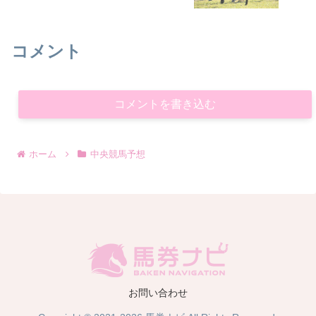
コメント
コメントを書き込む
ホーム
中央競馬予想
お問い合わせ