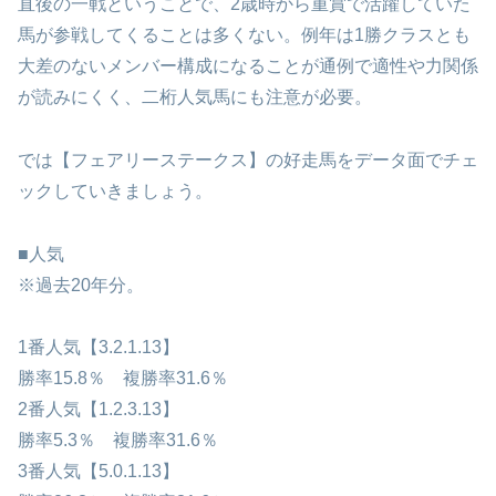
直後の一戦ということで、2歳時から重賞で活躍していた
馬が参戦してくることは多くない。例年は1勝クラスとも
大差のないメンバー構成になることが通例で適性や力関係
が読みにくく、二桁人気馬にも注意が必要。
では【フェアリーステークス】の好走馬をデータ面でチェ
ックしていきましょう。
■人気
※過去20年分。
1番人気【3.2.1.13】
勝率15.8％ 複勝率31.6％
2番人気【1.2.3.13】
勝率5.3％ 複勝率31.6％
3番人気【5.0.1.13】