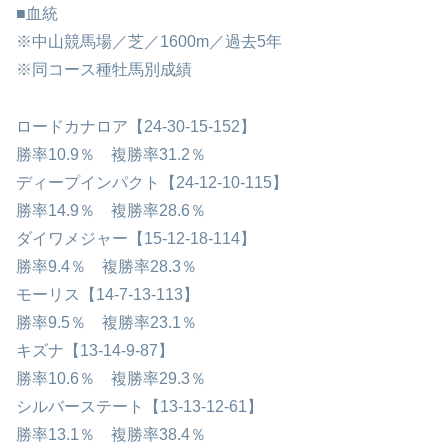
■血統
※中山競馬場／芝／1600m／過去5年
※同コース種牡馬別成績
ロードカナロア【24-30-15-152】
勝率10.9％ 複勝率31.2％
ディープインパクト【24-12-10-115】
勝率14.9％ 複勝率28.6％
ダイワメジャー【15-12-18-114】
勝率9.4％ 複勝率28.3％
モーリス【14-7-13-113】
勝率9.5％ 複勝率23.1％
キズナ【13-14-9-87】
勝率10.6％ 複勝率29.3％
シルバーステート【13-13-12-61】
勝率13.1％ 複勝率38.4％