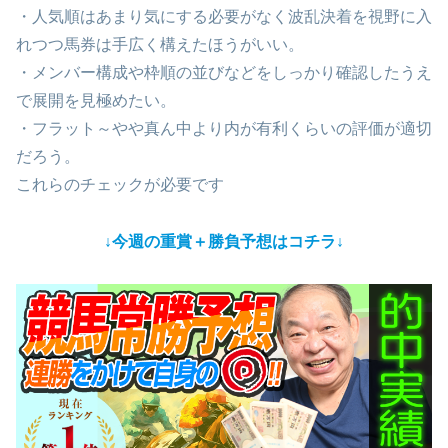
・人気順はあまり気にする必要がなく波乱決着を視野に入
れつつ馬券は手広く構えたほうがいい。
・メンバー構成や枠順の並びなどをしっかり確認したうえ
で展開を見極めたい。
・フラット～やや真ん中より内が有利くらいの評価が適切
だろう。
これらのチェックが必要です
↓今週の重賞＋勝負予想はコチラ↓