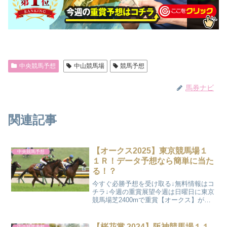
中央競馬予想
中山競馬場
競馬予想
馬券ナビ
関連記事
【オークス2025】東京競馬場１
中央競馬予想
１Ｒ！データ予想なら簡単に当た
る！？
今すぐ必勝予想を受け取る↓無料情報はコ
チラ↓今週の重賞展望今週は日曜日に東京
競馬場芝2400mで重賞【オークス】が開
催されます。ダービーと同じ2400mとい
う距離は3歳牝馬にとってほとんど経験し
たことが無い未知の距離。それに加えて
【桜花賞 2024】阪神競馬場１１
中央競馬予想