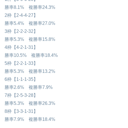
勝率8.1% 複勝率24.3%
2枠【2-4-4-27】
勝率5.4% 複勝率27.0%
3枠【2-2-2-32】
勝率5.3% 複勝率15.8%
4枠【4-2-1-31】
勝率10.5% 複勝率18.4%
5枠【2-2-1-33】
勝率5.3% 複勝率13.2%
6枠【1-1-1-35】
勝率2.6% 複勝率7.9%
7枠【2-5-3-28】
勝率5.3% 複勝率26.3%
8枠【3-3-1-31】
勝率7.9% 複勝率18.4%