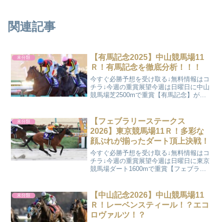
関連記事
【有馬記念2025】中山競馬場11
未分類
Ｒ！有馬記念を徹底分析！！！
今すぐ必勝予想を受け取る↓無料情報はコ
チラ↓今週の重賞展望今週は日曜日に中山
競馬場芝2500mで重賞【有馬記念】が開
催されます。競馬ファンのみならず競馬
ファン以外も有馬記念だけは馬券を買う
という人も多く、まさに一年を締めくく
【フェブラリーステークス
未分類
るドリームレース...
2026】東京競馬場11Ｒ！多彩な
顔ぶれが揃ったダート頂上決戦！
今すぐ必勝予想を受け取る↓無料情報はコ
チラ↓今週の重賞展望今週は日曜日に東京
競馬場ダート1600mで重賞【フェブラリ
ーステークス】が開催されます。ＪＲＡ
では年明け初となるＧ１競走。下半期の
中央ダート王者を決めるチャンピオンズ
【中山記念2026】中山競馬場11
未分類
カップに対して、...
Ｒ！レーベンスティール！？エコ
ロヴァルツ！？