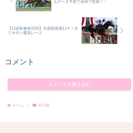
もデータ予想で金杯で乾杯！！
【日経新春杯2026】京都競馬場11Ｒ！当
てやすい重賞レース
コメント
コメントを書き込む
ホーム
未分類