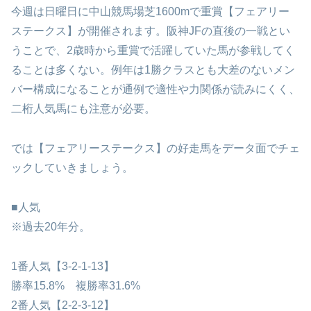
今週は日曜日に中山競馬場芝1600mで重賞【フェアリー
ステークス】が開催されます。阪神JFの直後の一戦とい
うことで、2歳時から重賞で活躍していた馬が参戦してく
ることは多くない。例年は1勝クラスとも大差のないメン
バー構成になることが通例で適性や力関係が読みにくく、
二桁人気馬にも注意が必要。
では【フェアリーステークス】の好走馬をデータ面でチェ
ックしていきましょう。
■人気
※過去20年分。
1番人気【3-2-1-13】
勝率15.8% 複勝率31.6%
2番人気【2-2-3-12】