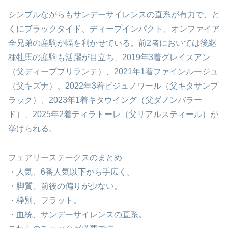
シンプルながらもサンデーサイレンスの直系が有力で、と
くにブラックタイド、ディープインパクト、オンファイア
全兄弟の産駒が幅を利かせている。前2者においては後継
種牡馬の産駒も活躍が目立ち、2019年3着グレイスアン
（父ディープブリランテ）、2021年1着ファインルージュ
（父キズナ）、2022年3着ビジュノワール（父キタサンブ
ラック）、2023年1着キタウイング（父ダノンバラー
ド）、2025年2着ティラトーレ（父リアルスティール）が
挙げられる。
フェアリーステークスのまとめ
・人気、6番人気以下から手広く。
・脚質、前後の偏りが少ない。
・枠別、フラット。
・血統、サンデーサイレンスの直系。