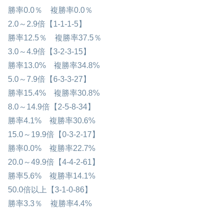
勝率0.0％ 複勝率0.0％
2.0～2.9倍【1-1-1-5】
勝率12.5％ 複勝率37.5％
3.0～4.9倍【3-2-3-15】
勝率13.0% 複勝率34.8%
5.0～7.9倍【6-3-3-27】
勝率15.4% 複勝率30.8%
8.0～14.9倍【2-5-8-34】
勝率4.1% 複勝率30.6%
15.0～19.9倍【0-3-2-17】
勝率0.0% 複勝率22.7%
20.0～49.9倍【4-4-2-61】
勝率5.6% 複勝率14.1%
50.0倍以上【3-1-0-86】
勝率3.3％ 複勝率4.4%