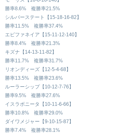
勝率8.6% 複勝率21.5%
シルバーステート【15-18-16-82】
勝率11.5% 複勝率37.4%
エピファネイア【15-11-12-140】
勝率8.4% 複勝率21.3%
キズナ【14-13-11-82】
勝率11.7% 複勝率31.7%
リオンディーズ【12-5-4-68】
勝率13.5% 複勝率23.6%
ルーラーシップ【10-12-7-76】
勝率9.5% 複勝率27.6%
イスラボニータ【10-11-6-66】
勝率10.8% 複勝率29.0%
ダイワメジャー【9-10-15-87】
勝率7.4% 複勝率28.1%