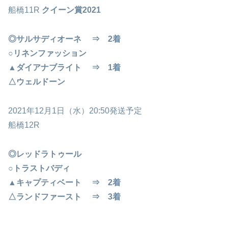
船橋11R
クイーン賞2021
◎サルサディオーネ
⇒
2着
○リネンファッション
▲ダイアナブライト
⇒
1着
△ウェルドーン
2021年12月1日（水）20:50発送予定
船橋12R
◎レッドラトゥール
○トラストバディ
▲キャプティベート
⇒
2着
△ランドファースト
⇒
3着