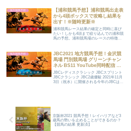
ボックスでだいたい当たる？2022年3月2
日（水）16:30発送予定川崎11R エンプレ
【浦和競馬予想】浦和競馬出走表
地方競馬予想
ス杯...
から4頭ボックスで攻略し結果を
出す！※随時更新※
浦和競馬レース結果の確定と同時に喜び
たい！しかも4頭まで絞り込んでの浦和競
馬の予想。浦和競馬場のレースの特徴や
コースの傾向、指数そして浦和競馬オッ
ズから枠順の有利不利まで徹底分析。4頭
ボックスでだいたい当たる？2022年2月
JBC2021 地方競馬予想！金沢競
地方競馬予想
23日（水）16...
馬場 門別競馬場 グリーンチャン
ネル BS11 YouTube同時配信 生
中継
JBCレディスクラシック JBCスプリント
JBCクラシック JBC2歳優駿 2021年11月
3日（祝水）に開催される今年のJBCは金
沢競馬場と門別競馬場で開催されます。
グリーンチャンネルやBS11、YouTube同
時配信などインターネット...
京阪杯2021 競馬予想！レイハリアなど3
歳馬の勢いを止めることができるのか？
【競馬の結果 更新済】