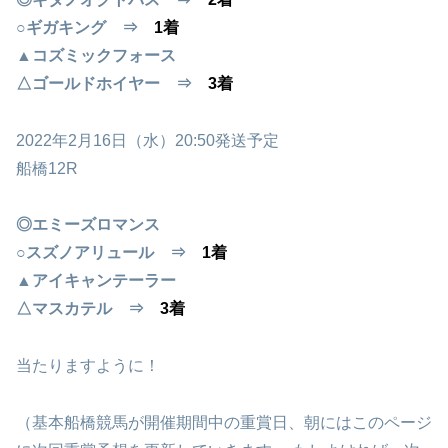
○ギガキング
⇒
1着
▲コズミックフォース
△ゴールドホイヤー
⇒
3着
2022年2月16日（水）20:50発送予定
船橋12R
◎エミーズロマンス
○スズノアリュール
⇒
1着
▲アイキャンテーラー
△マスカテル
⇒
3着
当たりますように！
（基本船橋競馬が開催期間中の重賞日、朝にはこのページ