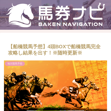
【船橋競馬予想】4頭BOXで船橋競馬完全
攻略し結果を出す！※随時更新※
地方競馬予想