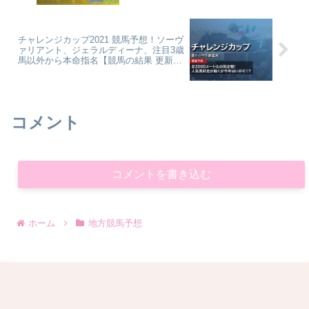
チャレンジカップ2021 競馬予想！ソーヴ
ァリアント、ジェラルディーナ、注目3歳
馬以外から本命指名【競馬の結果 更新
済】※的中証明あり※
コメント
コメントを書き込む
ホーム
地方競馬予想