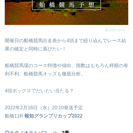
2021.12.01
開催日の船橋競馬出走表から4頭まで絞り込んでレース結
果の確定と同時に喜びたい！
船橋競馬場のコース特徴や傾向、指数はもちろん枠順の有
利不利、船橋競馬オッズも徹底分析。
4頭ボックスでだいたい当たる？
2022年2月16日（水）20:10発送予定
船橋11R
報知グランプリカップ2022
◎キタノオクトパス
⇒
2着