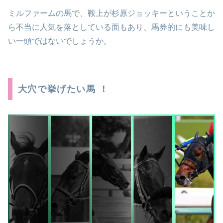
ミルファームの馬で、鞍上が杉原ジョッキーということか
ら不当に人気を落としている面もあり、馬券的にも美味し
い一頭ではないでしょうか。
大穴で挙げたい馬 ！