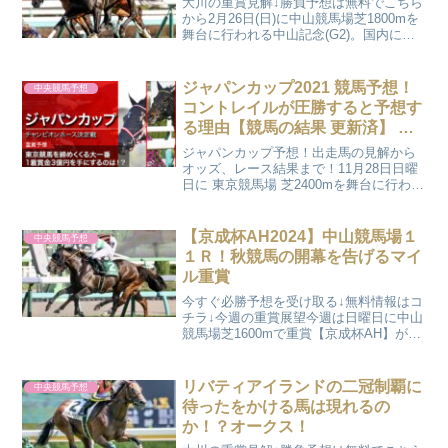
大川の重賞見解↓勝負予想は無料でこちら
から2月26日(日)に中山競馬場芝1800mを
舞台に行われる中山記念(G2)。国内に目
を向ける馬にとっては大阪杯、海外を目
指す馬にとっては香港やドバイのレース
の前哨戦として、近年では中距離路線の
ジャパンカップ2021 競馬予想！
中央競馬予想
有力馬が...
コントレイルが圧勝すると予想す
る理由【競馬の結果 更新済】 コ
ントレイル 勝利！※的中証明あ
ジャパンカップ予想！出走馬の見解から
り※
オッズ、レース結果まで！11月28日日曜
日に 東京競馬場 芝2400mを舞台に行われ
るジャパンカップ(G1)。ジャパンカップ
オッズ11月28日（日）15:40発送予定ジャ
パンカップ(G1)2021東京競馬...
【京成杯AH2024】中山競馬場１
中央競馬予想
１Ｒ！秋競馬の開幕を告げるマイ
ル重賞
今すぐ必勝予想を受け取る↓無料情報はコ
チラ↓今週の重賞展望今週は日曜日に中山
競馬場芝1600mで重賞【京成杯AH】が開
催されます。秋競馬の開幕を告げるマイ
ル重賞として長い歴史を持ち今年で69回
を数えます。野芝のみを使用した馬場の
リバティアイランドの二冠制覇に
中央競馬予想
開幕週に行わ...
待ったをかける馬は現れるの
か！？オークス！