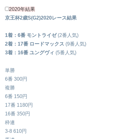
2020年結果
京王杯2歳S(G2)2020レース結果
1着：6番 モントライゼ
(2番人気)
2着：17番 ロードマックス
(9番人気)
3着：16番 ユングヴィ
(5番人気)
単勝
6番 300円
複勝
6番 150円
17番 1180円
16番 350円
枠連
3-8 610円