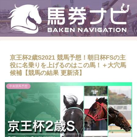
京王杯2歳S2021 競馬予想！朝日杯FSの主
役に名乗りを上げるのはこの馬！＋大穴馬
候補【競馬の結果 更新済】
中央競馬予想