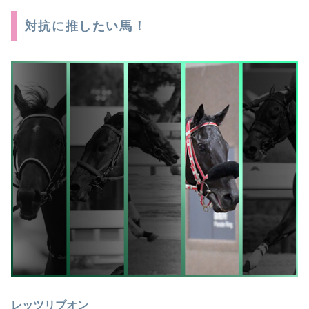
対抗に推したい馬！
レッツリブオン