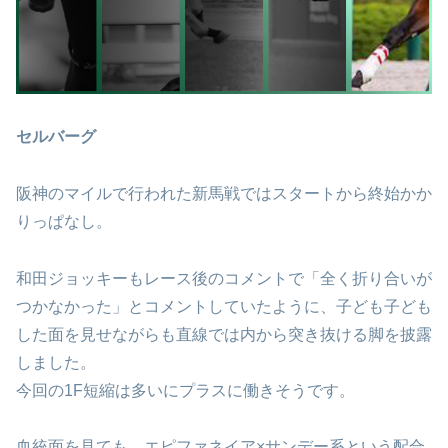
セルバーグ
阪神のマイルで行われた新馬戦ではスタートから終始かか
りっぱなし。
和田ジョッキーもレース後のコメントで「全く折り合いが
つかなかった」とコメントしていたように、子ども子ども
した面を見せながらも直線では内から突き抜ける脚を披露
しました。
今回の1F短縮は多いにプラスに働きそうです。
血統面を見ても、エピファネイア×サンデー系という配合