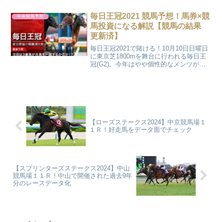
が多いですが、まずは土曜日！というこ
とで、今回は2022年8月20日（土）に行
毎日王冠2021 競馬予想！馬券×競
中央競馬予想
われる別府ス...
馬投資になる解説【競馬の結果
更新済】
毎日王冠2021で賭ける！10月10日日曜日
に東京芝1800mを舞台に行われる毎日王
冠(G2)。今年はやや個性的なメンツが揃
いましたね。毎日王冠(G2)2021オッズ10
月10日（日）15:45発送予定毎日王冠
(G2)2021東京競馬場第１...
【ローズステークス2024】中京競馬場１
１Ｒ！好走馬をデータ面でチェック
【スプリンターズステークス2024】中山
競馬場１１Ｒ！中山で開催された過去9年
分のレースデータ化