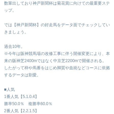
数輩出しており神戸新聞杯は菊花賞に向けての最重要ステ
ップ。
では【神戸新聞杯】の好走馬をデータ面でチェックしてい
きましょう。
過去10年。
※今年は阪神競馬場の改修工事に伴う開催変更により、本
来の阪神芝2400mではなく中京芝2200mで開催される。
したがって枠や馬番をはじめ脚質や血統などコースに依拠
するデータは割愛。
■人気
1番人気【5.1.0.4】
勝率50.0％ 複勝率60.0％
2番人気【2.2.1.5】