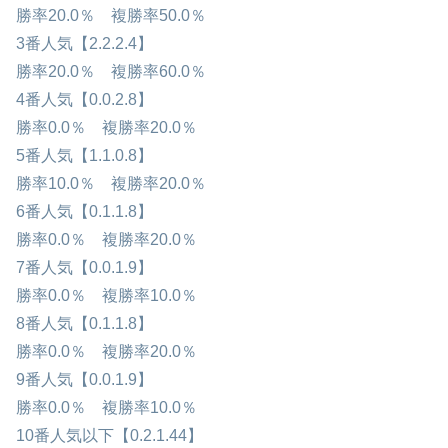
勝率20.0％ 複勝率50.0％
3番人気【2.2.2.4】
勝率20.0％ 複勝率60.0％
4番人気【0.0.2.8】
勝率0.0％ 複勝率20.0％
5番人気【1.1.0.8】
勝率10.0％ 複勝率20.0％
6番人気【0.1.1.8】
勝率0.0％ 複勝率20.0％
7番人気【0.0.1.9】
勝率0.0％ 複勝率10.0％
8番人気【0.1.1.8】
勝率0.0％ 複勝率20.0％
9番人気【0.0.1.9】
勝率0.0％ 複勝率10.0％
10番人気以下【0.2.1.44】