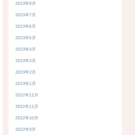
2023年8月
2023年7月
2023年6月
2023年5月
2023年4月
2023年3月
2023年2月
2023年1月
2022年12月
2022年11月
2022年10月
2022年9月