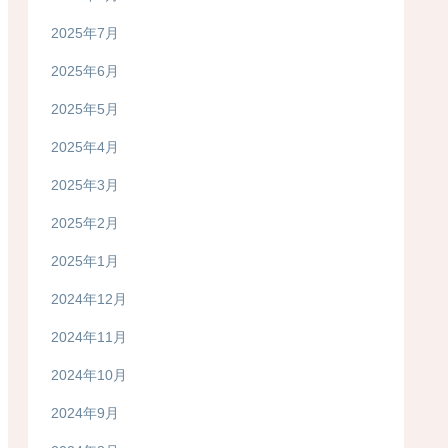
2025年7月
2025年6月
2025年5月
2025年4月
2025年3月
2025年2月
2025年1月
2024年12月
2024年11月
2024年10月
2024年9月