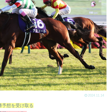
2024.11.14
勝予想を受け取る