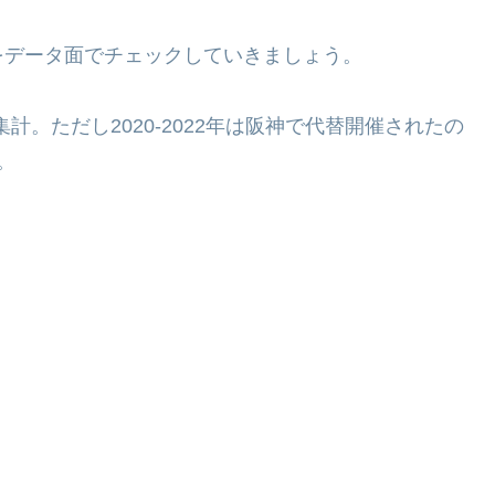
をデータ面でチェックしていきましょう。
計。ただし2020-2022年は阪神で代替開催されたの
。