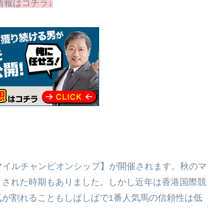
情報はコチラ↓
【マイルチャンピオンシップ】が開催されます。秋のマ
とされた時期もありました。しかし近年は香港国際競
気が割れることもしばしばで1番人気馬の信頼性は低