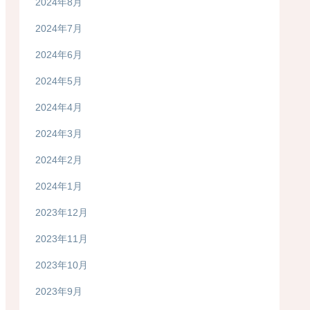
2024年8月
2024年7月
2024年6月
2024年5月
2024年4月
2024年3月
2024年2月
2024年1月
2023年12月
2023年11月
2023年10月
2023年9月