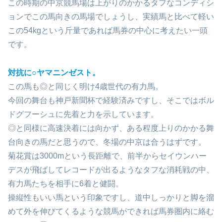
この時期の中京競馬場は上がりのかかるタフなコンディシ
ョンでこの馬向きの馬場でしょうし、実績馬と比べて軽い
この54kgという斤量であれば馬券の中心に考えたい一頭
です。
対抗に○ヤマニンゼスト。
この馬も◎と同じく明け4歳世代の有力馬。
今回の舞台も神戸新聞杯で経験済みですし、そこではボル
ドグフーシュに先着と力を示しています。
◎と同様に高速決着には向かず、ある程度上りのかかる舞
台向きの馬だと思うので、冬場の中京は合うはずです。
菊花賞は3000mという長距離で、前半からセイウンハー
デスが飛ばしてレコードが出るようなタフな消耗戦の中、
有力馬たちを相手に6着と健闘。
操縦性もいい馬という印象ですし、道中しっかりと脚を溜
めて外を伸びてくるような競馬ができれば馬券圏内に絡む