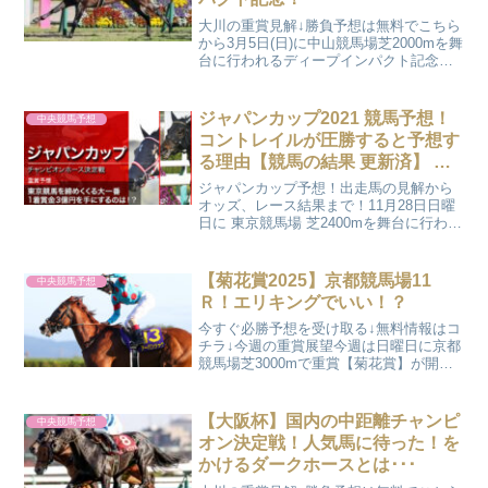
大川の重賞見解↓勝負予想は無料でこちら
から3月5日(日)に中山競馬場芝2000mを舞
台に行われるディープインパクト記念弥
生賞(G2)。皐月賞と同じコースで行われ
る前哨戦という位置付けですが、近年は
共同通信杯やホープフルSから皐月賞に直
ジャパンカップ2021 競馬予想！
中央競馬予想
行する...
コントレイルが圧勝すると予想す
る理由【競馬の結果 更新済】 コ
ントレイル 勝利！※的中証明あ
ジャパンカップ予想！出走馬の見解から
り※
オッズ、レース結果まで！11月28日日曜
日に 東京競馬場 芝2400mを舞台に行われ
るジャパンカップ(G1)。ジャパンカップ
オッズ11月28日（日）15:40発送予定ジャ
パンカップ(G1)2021東京競馬...
【菊花賞2025】京都競馬場11
中央競馬予想
Ｒ！エリキングでいい！？
今すぐ必勝予想を受け取る↓無料情報はコ
チラ↓今週の重賞展望今週は日曜日に京都
競馬場芝3000mで重賞【菊花賞】が開催
されます。クラシック三冠の最終戦。使
用される京都芝3000mは3コーナー付近に
ある急こう配のアップダウンを2回通るト
【大阪杯】国内の中距離チャンピ
中央競馬予想
リッキー...
オン決定戦！人気馬に待った！を
かけるダークホースとは･･･