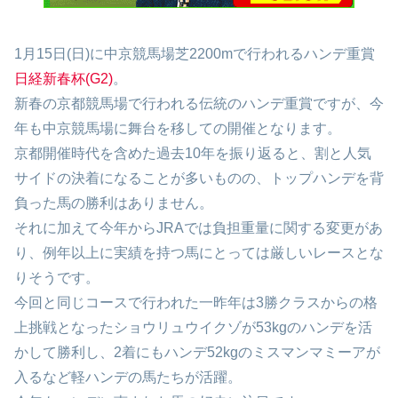
1月15日(日)に中京競馬場芝2200mで行われるハンデ重賞
日経新春杯(G2)
。
新春の京都競馬場で行われる伝統のハンデ重賞ですが、今
年も中京競馬場に舞台を移しての開催となります。
京都開催時代を含めた過去10年を振り返ると、割と人気
サイドの決着になることが多いものの、トップハンデを背
負った馬の勝利はありません。
それに加えて今年からJRAでは負担重量に関する変更があ
り、例年以上に実績を持つ馬にとっては厳しいレースとな
りそうです。
今回と同じコースで行われた一昨年は3勝クラスからの格
上挑戦となったショウリュウイクゾが53kgのハンデを活
かして勝利し、2着にもハンデ52kgのミスマンマミーアが
入るなど軽ハンデの馬たちが活躍。