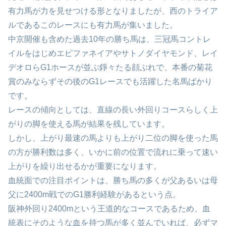
有力馬が力を見せつける形となりましたが、西のトライア
ルであるこのレースにも有力馬が集いました。
中京開催も含めた過去10年の勝ち馬は、三冠馬コントレ
イルをはじめエピファネイアやサトノダイヤモンド、レイ
デオロらG1ホースが並ぶ錚々たる顔ぶれで、本番の菊花
賞のみならずその後のG1レースでも活躍した名馬ばかり
です。
レースの傾向としては、直線の長い外回りコースらしく上
がりの脚を使える馬が結果を残しています。
しかし、上がり最速の馬よりも上がり二位の脚を使った馬
の方が勝利数は多く、いかに前の位置で流れに乗って速い
上がりを繰り出せるかが重要になります。
血統面での注目ポイントは、勝ち馬の多くが父あるいは母
父に2400m戦でのG1勝利経験があるという点。
阪神外回り2400mという王道的なコースであるため、血
統表にそのような血を持つ馬が多く並んでいれば、必ずマ