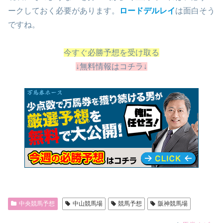
ークしておく必要があります。
ロードデルレイ
は面白そう
ですね。
今すぐ必勝予想を受け取る
↓無料情報はコチラ↓
中央競馬予想
中山競馬場
競馬予想
阪神競馬場