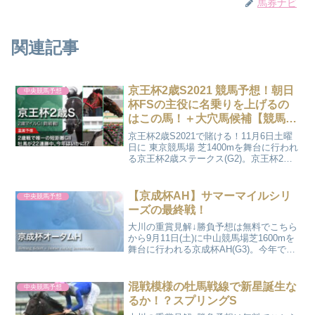
馬券ナビ
関連記事
京王杯2歳S2021 競馬予想！朝日
中央競馬予想
杯FSの主役に名乗りを上げるの
はこの馬！＋大穴馬候補【競馬の
結果 更新済】
京王杯2歳S2021で賭ける！11月6日土曜
日に 東京競馬場 芝1400mを舞台に行われ
る京王杯2歳ステークス(G2)。京王杯2歳
S(G2)2021単勝予想オッズ11月6日（土）
15:35発送予定京王杯2歳S(G2)2021東京
競馬場第１１...
【京成杯AH】サマーマイルシリ
中央競馬予想
ーズの最終戦！
大川の重賞見解↓勝負予想は無料でこちら
から9月11日(土)に中山競馬場芝1600mを
舞台に行われる京成杯AH(G3)。今年で67
回目を数える歴史あるハンデキャップ重
賞で、2012年からはサマーマイルシリー
ズの最終戦を担うレースとなりまし
混戦模様の牡馬戦線で新星誕生な
中央競馬予想
た。...
るか！？スプリングS