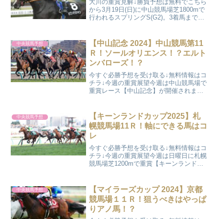
大川の重賞見解↓勝負予想は無料でこちら
から3月19日(日)に中山競馬場芝1800mで
行われるスプリングS(G2)。3着馬までに
皐月賞への優先出走権が与えられるトラ
イアルレースであり、本番より1F短い距
離で争われます。過去10年、2013年の...
【中山記念 2024】中山競馬第11
中央競馬予想
Ｒ！ソールオリエンス！？エルト
ンバローズ！？
今すぐ必勝予想を受け取る↓無料情報はコ
チラ↓今週の重賞展望今週は中山競馬場で
重賞レース【中山記念】が開催されま
す。Ｇ１を目標とする一線級の馬たちが
始動戦として使うことが多いレースでメ
ンバーが揃うことが多いです。しかし、
【キーンランドカップ2025】札
中央競馬予想
小回り中山コースらしい...
幌競馬場11Ｒ！軸にできる馬はコ
レ
今すぐ必勝予想を受け取る↓無料情報はコ
チラ↓今週の重賞展望今週は日曜日に札幌
競馬場芝1200mで重賞【キーンランドカ
ップ】が開催されます。サマースプリン
トシリーズの5戦目であり、スプリンター
ズSの前哨戦としても重要な役割を担う一
【マイラーズカップ 2024】京都
中央競馬予想
戦！開催後半...
競馬場１１Ｒ！狙うべきはやっぱ
りアノ馬！？