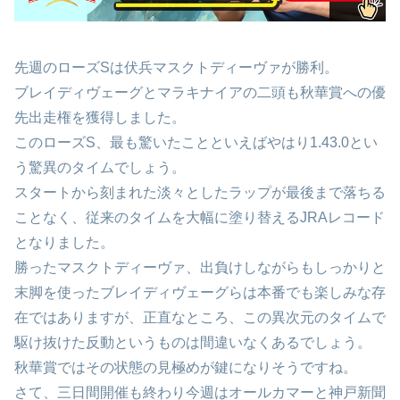
先週のローズSは伏兵マスクトディーヴァが勝利。
ブレイディヴェーグとマラキナイアの二頭も秋華賞への優
先出走権を獲得しました。
このローズS、最も驚いたことといえばやはり1.43.0とい
う驚異のタイムでしょう。
スタートから刻まれた淡々としたラップが最後まで落ちる
ことなく、従来のタイムを大幅に塗り替えるJRAレコード
となりました。
勝ったマスクトディーヴァ、出負けしながらもしっかりと
末脚を使ったブレイディヴェーグらは本番でも楽しみな存
在ではありますが、正直なところ、この異次元のタイムで
駆け抜けた反動というものは間違いなくあるでしょう。
秋華賞ではその状態の見極めが鍵になりそうですね。
さて、三日間開催も終わり今週はオールカマーと神戸新聞