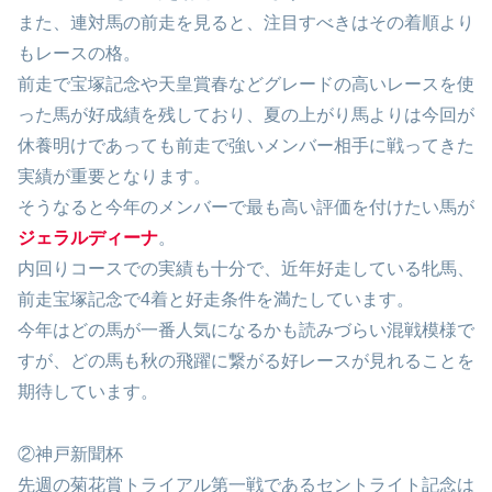
また、連対馬の前走を見ると、注目すべきはその着順より
もレースの格。
前走で宝塚記念や天皇賞春などグレードの高いレースを使
った馬が好成績を残しており、夏の上がり馬よりは今回が
休養明けであっても前走で強いメンバー相手に戦ってきた
実績が重要となります。
そうなると今年のメンバーで最も高い評価を付けたい馬が
ジェラルディーナ
。
内回りコースでの実績も十分で、近年好走している牝馬、
前走宝塚記念で4着と好走条件を満たしています。
今年はどの馬が一番人気になるかも読みづらい混戦模様で
すが、どの馬も秋の飛躍に繋がる好レースが見れることを
期待しています。
②神戸新聞杯
先週の菊花賞トライアル第一戦であるセントライト記念は