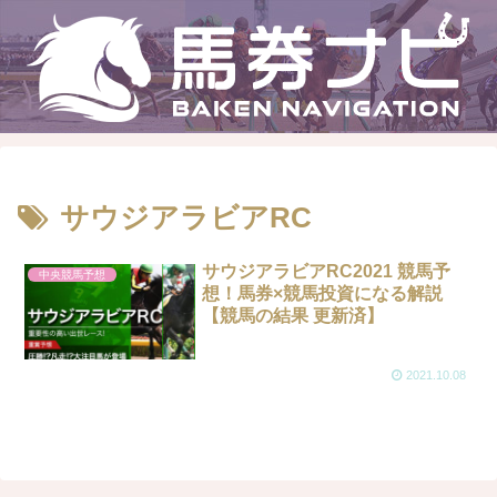
サウジアラビアRC
サウジアラビアRC2021 競馬予
中央競馬予想
想！馬券×競馬投資になる解説
【競馬の結果 更新済】
2021.10.08