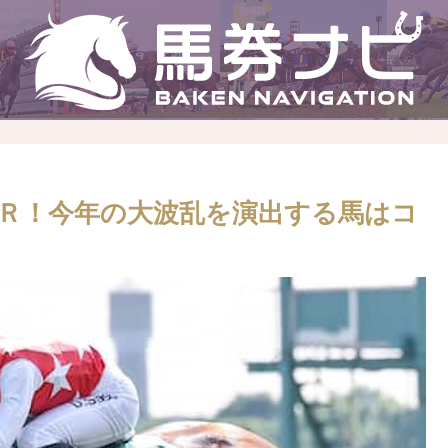
11Ｒ！今年の大波乱を演出する馬はコ