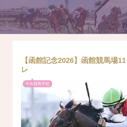
【函館記念2026】函館競馬場
レ
中央競馬予想