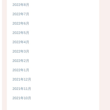
2022年8月
2022年7月
2022年6月
2022年5月
2022年4月
2022年3月
2022年2月
2022年1月
2021年12月
2021年11月
2021年10月