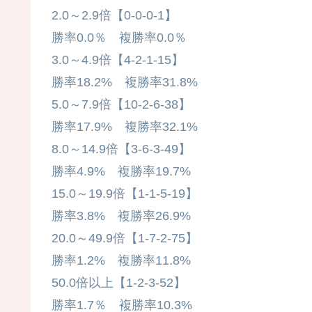
2.0～2.9倍【0-0-0-1】
勝率0.0％ 複勝率0.0％
3.0～4.9倍【4-2-1-15】
勝率18.2% 複勝率31.8%
5.0～7.9倍【10-2-6-38】
勝率17.9% 複勝率32.1%
8.0～14.9倍【3-6-3-49】
勝率4.9% 複勝率19.7%
15.0～19.9倍【1-1-5-19】
勝率3.8% 複勝率26.9%
20.0～49.9倍【1-7-2-75】
勝率1.2% 複勝率11.8%
50.0倍以上【1-2-3-52】
勝率1.7％ 複勝率10.3%