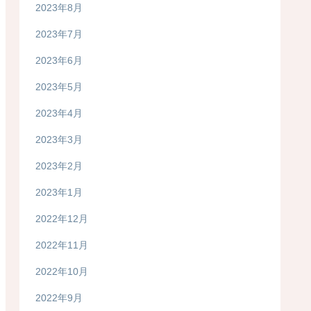
2023年8月
2023年7月
2023年6月
2023年5月
2023年4月
2023年3月
2023年2月
2023年1月
2022年12月
2022年11月
2022年10月
2022年9月