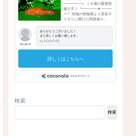
検索
検索