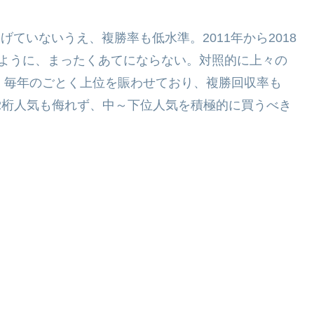
か挙げていないうえ、複勝率も低水準。2011年から2018
るように、まったくあてにならない。対照的に上々の
。毎年のごとく上位を賑わせており、複勝回収率も
る2桁人気も侮れず、中～下位人気を積極的に買うべき