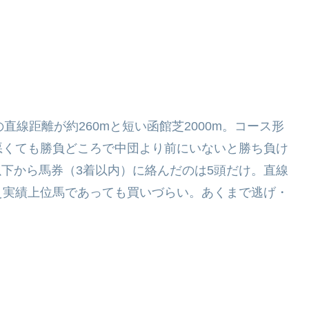
直線距離が約260mと短い函館芝2000m。コース形
悪くても勝負どころで中団より前にいないと勝ち負け
手以下から馬券（3着以内）に絡んだのは5頭だけ。直線
え実績上位馬であっても買いづらい。あくまで逃げ・