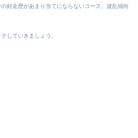
での好走歴があまり当てにならないコース。波乱傾向
ックしていきましょう。