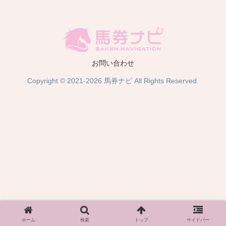
お問い合わせ
Copyright © 2021-2026 馬券ナビ All Rights Reserved.
ホーム
検索
トップ
サイドバー