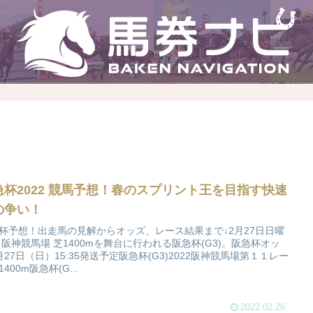
急杯2022 競馬予想！春のスプリント王を目指す快速
の争い！
杯予想！出走馬の見解からオッズ、レース結果まで↓2月27日日曜
 阪神競馬場 芝1400mを舞台に行われる阪急杯(G3)。阪急杯オッ
月27日（日）15:35発送予定阪急杯(G3)2022阪神競馬場第１１レー
400m阪急杯(G...
2022.02.26