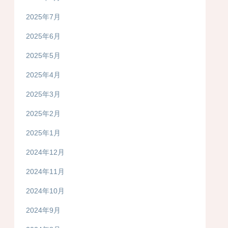
2025年7月
2025年6月
2025年5月
2025年4月
2025年3月
2025年2月
2025年1月
2024年12月
2024年11月
2024年10月
2024年9月