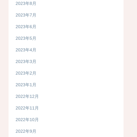
2023年8月
2023年7月
2023年6月
2023年5月
2023年4月
2023年3月
2023年2月
2023年1月
2022年12月
2022年11月
2022年10月
2022年9月