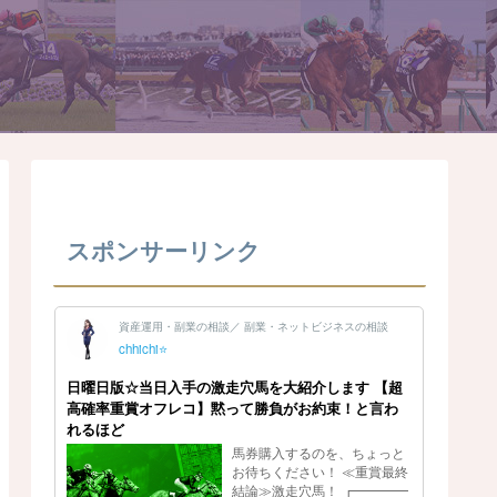
スポンサーリンク