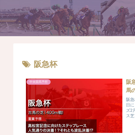
阪急杯
阪
中央競馬予想
馬
阪急
日に
ズ2
ス芝1