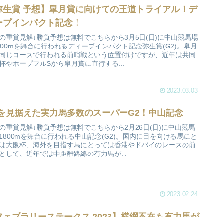
弥生賞 予想】皐月賞に向けての王道トライアル！デ
ープインパクト記念！
の重賞見解↓勝負予想は無料でこちらから3月5日(日)に中山競馬場
000mを舞台に行われるディープインパクト記念弥生賞(G2)。皐月
同じコースで行われる前哨戦という位置付けですが、近年は共同
杯やホープフルSから皐月賞に直行する...
2023.03.03
1を見据えた実力馬多数のスーパーG2！中山記念
の重賞見解↓勝負予想は無料でこちらから2月26日(日)に中山競馬
1800mを舞台に行われる中山記念(G2)。国内に目を向ける馬にと
は大阪杯、海外を目指す馬にとっては香港やドバイのレースの前
として、近年では中距離路線の有力馬が...
2023.02.24
フェブラリーステークス 2023】横綱不在も有力馬が