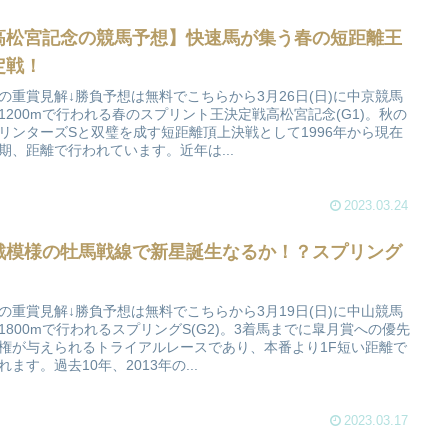
高松宮記念の競馬予想】快速馬が集う春の短距離王
定戦！
の重賞見解↓勝負予想は無料でこちらから3月26日(日)に中京競馬
1200mで行われる春のスプリント王決定戦高松宮記念(G1)。秋の
リンターズSと双璧を成す短距離頂上決戦として1996年から現在
期、距離で行われています。近年は...
2023.03.24
戦模様の牡馬戦線で新星誕生なるか！？スプリング
の重賞見解↓勝負予想は無料でこちらから3月19日(日)に中山競馬
1800mで行われるスプリングS(G2)。3着馬までに皐月賞への優先
権が与えられるトライアルレースであり、本番より1F短い距離で
れます。過去10年、2013年の...
2023.03.17