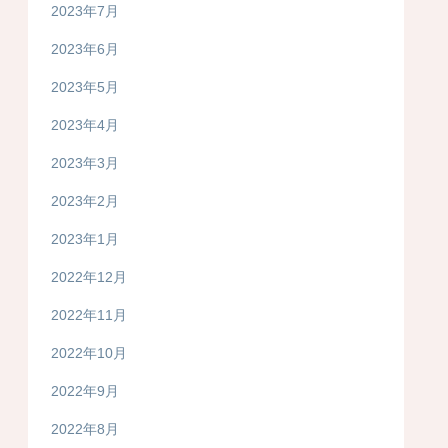
2023年7月
2023年6月
2023年5月
2023年4月
2023年3月
2023年2月
2023年1月
2022年12月
2022年11月
2022年10月
2022年9月
2022年8月