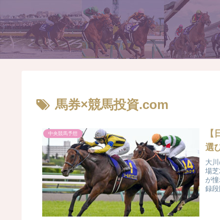
馬券×競馬投資.com
【
中央競馬予想
選
大川
場芝
が憧
録段