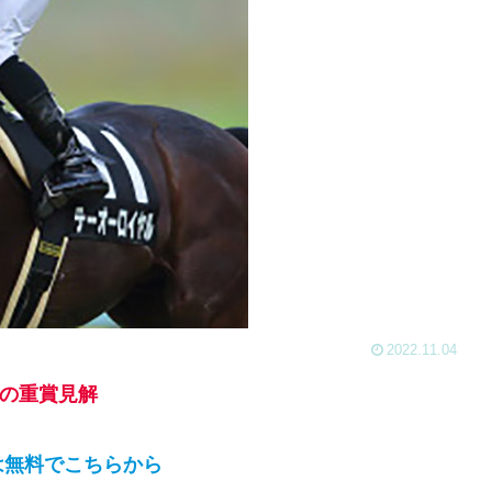
2022.11.04
の重賞見解
は無料でこちらから