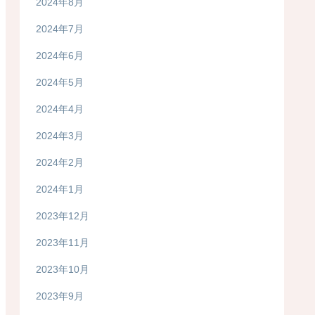
2024年8月
2024年7月
2024年6月
2024年5月
2024年4月
2024年3月
2024年2月
2024年1月
2023年12月
2023年11月
2023年10月
2023年9月