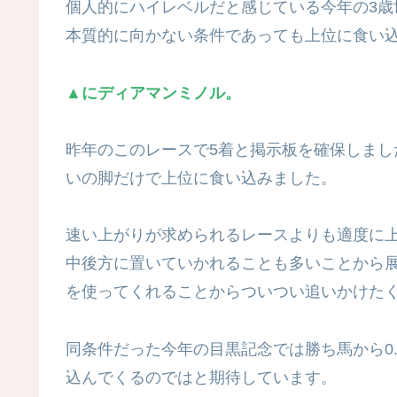
個人的にハイレベルだと感じている今年の3歳
本質的に向かない条件であっても上位に食い
▲にディアマンミノル。
昨年のこのレースで5着と掲示板を確保しま
いの脚だけで上位に食い込みました。
速い上がりが求められるレースよりも適度に
中後方に置いていかれることも多いことから
を使ってくれることからついつい追いかけた
同条件だった今年の目黒記念では勝ち馬から0
込んでくるのではと期待しています。