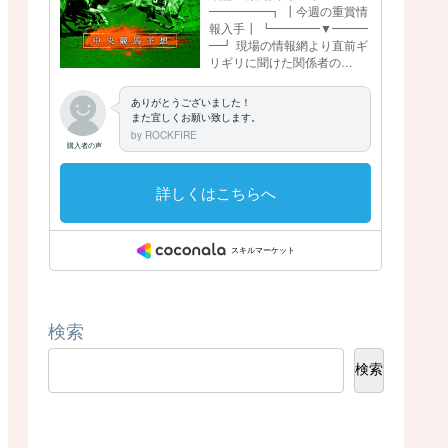
検索
検索