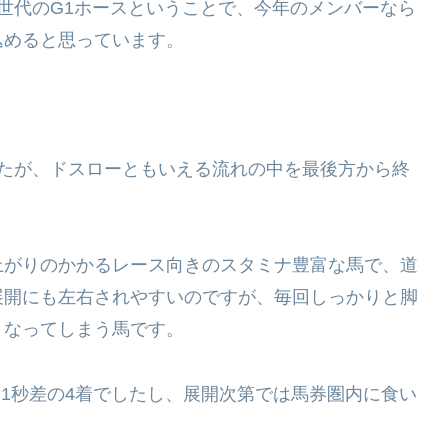
世代のG1ホースということで、今年のメンバーなら
込めると思っています。
したが、ドスローともいえる流れの中を最後方から終
上がりのかかるレース向きのスタミナ豊富な馬で、道
展開にも左右されやすいのですが、毎回しっかりと脚
くなってしまう馬です。
.1秒差の4着でしたし、展開次第では馬券圏内に食い