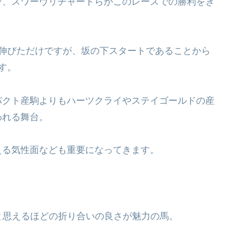
ン、スワーヴリチャードらがこのレースでの勝利をき
0m伸びただけですが、坂の下スタートであることから
す。
パクト産駒よりもハーツクライやステイゴールドの産
われる舞台。
える気性面なども重要になってきます。
いと思えるほどの折り合いの良さが魅力の馬。