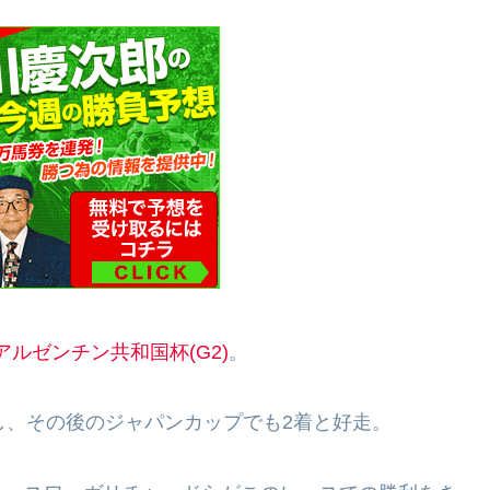
アルゼンチン共和国杯(G2)
。
し、その後のジャパンカップでも2着と好走。