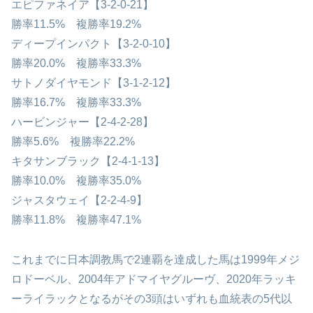
エピファネイア【3-2-0-21】
勝率11.5% 複勝率19.2%
ディープインパクト【3-2-0-10】
勝率20.0% 複勝率33.3%
サトノダイヤモンド【3-1-2-12】
勝率16.7% 複勝率33.3%
ハービンジャー【2-4-2-28】
勝率5.6% 複勝率22.2%
キタサンブラック【2-4-1-13】
勝率10.0% 複勝率35.0%
ジャスタウェイ【2-2-4-9】
勝率11.8% 複勝率47.1%
これまでに日本調教馬で2連覇を達成した馬は1999年メジ
ロドーベル、2004年アドマイヤグルーヴ、2020年ラッキ
ーライラックとなるがその3頭はいずれも血統表の5代以