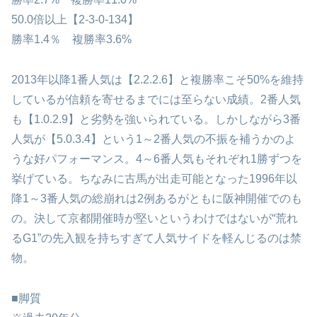
50.0倍以上【2-3-0-134】
勝率1.4％ 複勝率3.6%
2013年以降1番人気は【2.2.2.6】と複勝率こそ50%を維持
しているが信頼を寄せるまでには至らない成績。2番人気
も【1.0.2.9】と劣勢を強いられている。しかしながら3番
人気が【5.0.3.4】という1～2番人気の不振を補うかのよ
うな好パフォーマンス。4～6番人気もそれぞれ1勝ずつを
挙げている。ちなみに古馬が出走可能となった1996年以
降1～3番人気の総崩れは2例あるがともに阪神開催でのも
の。決して京都開催時が堅いというわけではないが“荒れ
るG1”の先入観を持ちすぎて人気サイドを軽んじるのは禁
物。
■脚質