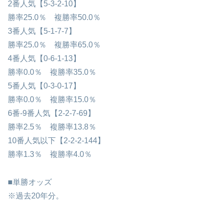
2番人気【5-3-2-10】
勝率25.0％ 複勝率50.0％
3番人気【5-1-7-7】
勝率25.0％ 複勝率65.0％
4番人気【0-6-1-13】
勝率0.0％ 複勝率35.0％
5番人気【0-3-0-17】
勝率0.0％ 複勝率15.0％
6番-9番人気【2-2-7-69】
勝率2.5％ 複勝率13.8％
10番人気以下【2-2-2-144】
勝率1.3％ 複勝率4.0％
■単勝オッズ
※過去20年分。