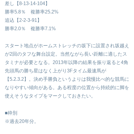
差し【8-13-14-104】
勝率5.8％ 複勝率25.2%
追込【2-2-3-91】
勝率2.0％ 複勝率7.1%
スタート地点がホームストレッチの坂下に設置され坂越え
が2回のタフな舞台設定。当然ながら長い距離に適したス
タミナが必要となる。2013年以降の結果を振り返ると4角
先頭馬の勝ち星はなく上がり3Fタイム最速馬が
【5.2.3.2】。決め手勝負というよりは我慢比べ的な競馬に
なりやすい傾向がある。ある程度の位置から持続的に脚を
使えそうなタイプをマークしておきたい。
■枠別
※過去20年分。