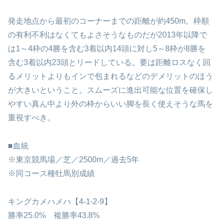
発走地点から最初のコーナーまでの距離が約450m。枠順
の有利不利はなくてもよさそうなものだが2013年以降で
は1～4枠の4勝を含む3着以内14頭に対し5～8枠が8勝を
含む3着以内23頭とリードしている。要は距離ロスなく回
るメリットよりもインで包まれるなどのデメリットのほう
が大きいということ。スムーズに進出可能な位置を確保し
やすい真ん中より外の枠からいい脚を長く使えそうな馬を
重視すべき。
■血統
※東京競馬場／芝／2500m／過去5年
※同コース種牡馬別成績
キングカメハメハ【4-1-2-9】
勝率25.0% 複勝率43.8%