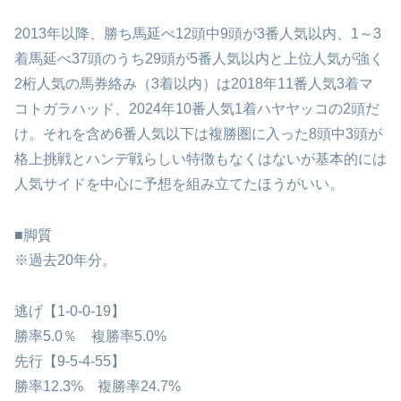
2013年以降、勝ち馬延べ12頭中9頭が3番人気以内、1～3
着馬延べ37頭のうち29頭が5番人気以内と上位人気が強く
2桁人気の馬券絡み（3着以内）は2018年11番人気3着マ
コトガラハッド、2024年10番人気1着ハヤヤッコの2頭だ
け。それを含め6番人気以下は複勝圏に入った8頭中3頭が
格上挑戦とハンデ戦らしい特徴もなくはないが基本的には
人気サイドを中心に予想を組み立てたほうがいい。
■脚質
※過去20年分。
逃げ【1-0-0-19】
勝率5.0％ 複勝率5.0%
先行【9-5-4-55】
勝率12.3% 複勝率24.7%