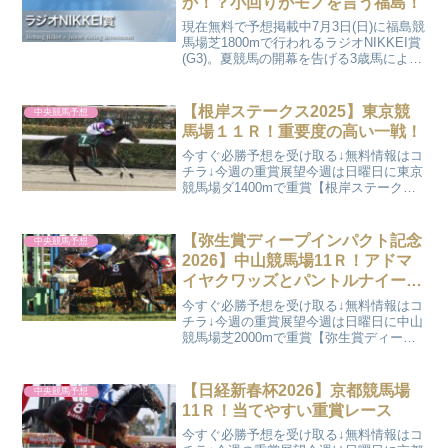
か！？小回りがモノを言う福島！
現在無料で予想掲載中7月3日(日)に福島競
馬場芝1800mで行われるラジオNIKKEI賞
(G3)。夏競馬の開幕を告げる3歳馬による
重賞であり、夏の福島の風物詩ともいえ
るレースです。3歳限定のローカルハンデ
重賞というといかにも大荒れしそうな
【根岸ステークス2025】東京競
中央競馬予想
イ...
馬場１１Ｒ！重要度の高い一戦！
今すぐ必勝予想を受け取る↓無料情報はコ
チラ↓今週の重賞展望今週は日曜日に東京
競馬場ダ1400mで重賞【根岸ステーク
ス】が開催されます。ダ1400mはオープ
ン特別こそ多く施行されるが、JRA重賞
は同レースとプロキオンSの2つだけ。ダ
【弥生賞ディープインパクト記念
中央競馬予想
ートのスプ...
2026】中山競馬場11Ｒ！アドマ
イヤクワッズとパントルナイーフ
が激突
今すぐ必勝予想を受け取る↓無料情報はコ
チラ↓今週の重賞展望今週は日曜日に中山
競馬場芝2000mで重賞【弥生賞ディープ
インパクト記念】が開催されます。皐月
賞と同じコースで行われるトライアルレ
ース。少頭数になるのが通例で、大抵フ
【日経新春杯2026】京都競馬場
中央競馬予想
ルゲートになる本...
11Ｒ！当てやすい重賞レース
今すぐ必勝予想を受け取る↓無料情報はコ