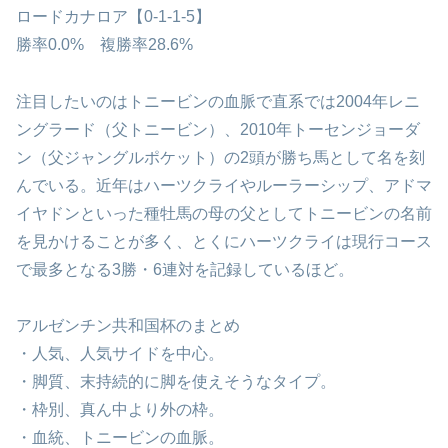
ロードカナロア【0-1-1-5】
勝率0.0% 複勝率28.6%
注目したいのはトニービンの血脈で直系では2004年レニ
ングラード（父トニービン）、2010年トーセンジョーダ
ン（父ジャングルポケット）の2頭が勝ち馬として名を刻
んでいる。近年はハーツクライやルーラーシップ、アドマ
イヤドンといった種牡馬の母の父としてトニービンの名前
を見かけることが多く、とくにハーツクライは現行コース
で最多となる3勝・6連対を記録しているほど。
アルゼンチン共和国杯のまとめ
・人気、人気サイドを中心。
・脚質、末持続的に脚を使えそうなタイプ。
・枠別、真ん中より外の枠。
・血統、トニービンの血脈。