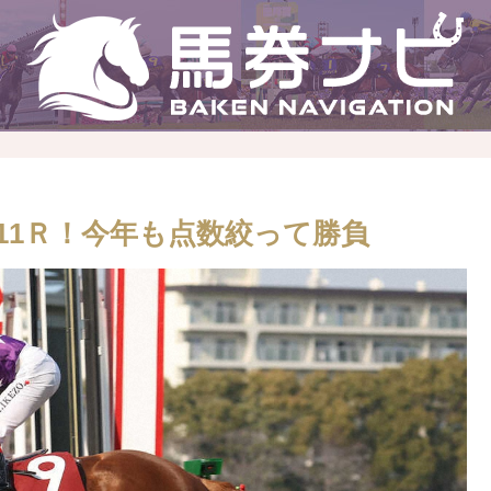
場11Ｒ！今年も点数絞って勝負