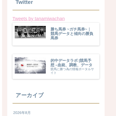
Twitter
Tweets by tanamiwachan
勝ち馬券 ~ガチ馬券~｜
競馬データと傾向の勝負
馬券
的中データラボ |競馬予
想 –血統、調教、データ
競馬に勝つ為の情報ポータルサ
イト
アーカイブ
2026年8月