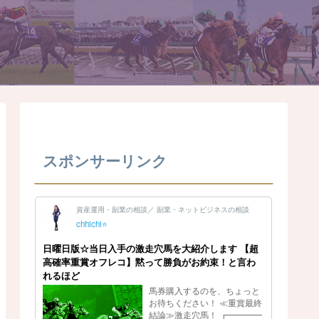
スポンサーリンク