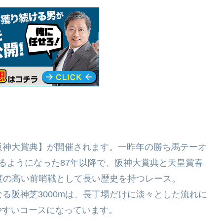
【阪神大賞典】が開催されます。一昨年の勝ち馬テーオ
るようになった87年以降で、阪神大賞典と天皇賞春
度の高い前哨戦として長い歴史を持つレース。
なる阪神芝3000mは、長丁場だけに淡々とした流れに
やすいコースになっています。