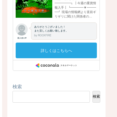
検索
検索