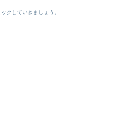
ェックしていきましょう。