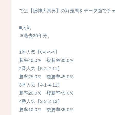
では【阪神大賞典】の好走馬をデータ面でチ
■人気
※過去20年分。
1番人気【8-4-4-4】
勝率40.0％ 複勝率80.0％
2番人気【5-2-2-11】
勝率25.0％ 複勝率45.0％
3番人気【4-1-4-11】
勝率20.0％ 複勝率45.0％
4番人気【2-3-2-13】
勝率10.0％ 複勝率35.0％