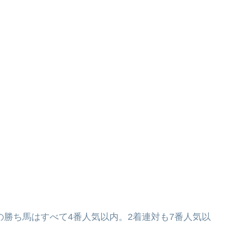
の勝ち馬はすべて4番人気以内。2着連対も7番人気以