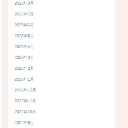
2023年8月
2023年7月
2023年6月
2023年5月
2023年4月
2023年3月
2023年2月
2023年1月
2022年12月
2022年11月
2022年10月
2022年9月