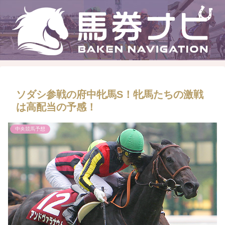
ソダシ参戦の府中牝馬S！牝馬たちの激戦
は高配当の予感！
中央競馬予想