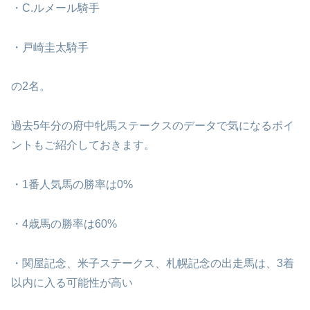
・C.ルメール騎手
・戸崎圭太騎手
の2名。
過去5年分の府中牝馬ステークスのデータで気になるポイ
ントもご紹介しておきます。
・1番人気馬の勝率は0%
・4歳馬の勝率は60%
・関屋記念、米子ステークス、札幌記念の出走馬は、3着
以内に入る可能性が高い