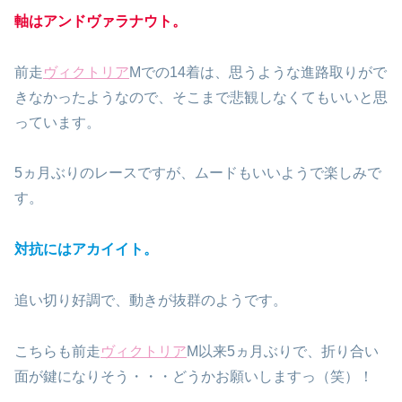
軸はアンドヴァラナウト。
前走
ヴィクトリア
Mでの14着は、思うような進路取りがで
きなかったようなので、そこまで悲観しなくてもいいと思
っています。
5ヵ月ぶりのレースですが、ムードもいいようで楽しみで
す。
対抗にはアカイイト。
追い切り好調で、動きが抜群のようです。
こちらも前走
ヴィクトリア
M以来5ヵ月ぶりで、折り合い
面が鍵になりそう・・・どうかお願いしますっ（笑）！