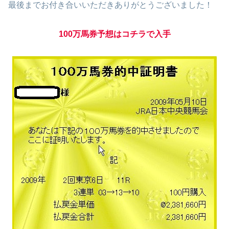
最後までお付き合いいただきありがとうございました！
100万馬券予想はコチラで入手