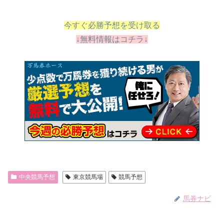
今すぐ必勝予想を受け取る
↓無料情報はコチラ↓
中央競馬予想
東京競馬場
競馬予想
馬券ナビ