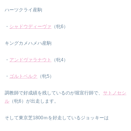
ハーツクライ産駒
・
シャドウディーヴァ
（牝6）
キングカメハメハ産駒
・
アンドヴァラナウト
（牝4）
・
ゴルトベルク
（牝5）
調教師で好成績を残しているのが堀宣行師で、
サトノセシ
ル
（牝6）が出走します。
そして東京芝1800ｍを好走しているジョッキーは