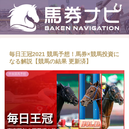
毎日王冠2021 競馬予想！馬券×競馬投資に
なる解説【競馬の結果 更新済】
中央競馬予想