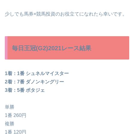
少しでも馬券×競馬投資のお役立てになれたら幸いです。
毎日王冠(G2)2021レース結果
1着：1番 シュネルマイスター
2着：7番 ダノンキングリー
3着：5番 ポタジェ
単勝
1番 260円
複勝
1番 120円