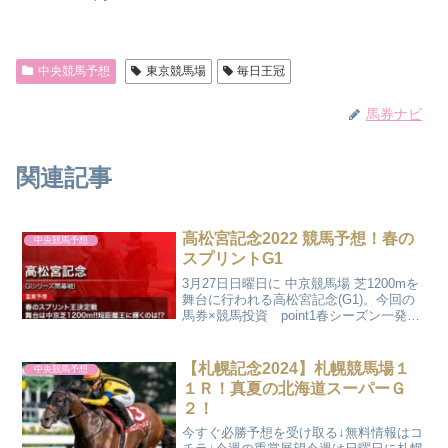
中央競馬予想
東京競馬場
毎日王冠
馬券ナビ
関連記事
高松宮記念2022 競馬予想！春の
中央競馬予想
スプリントG1
3月27日日曜日に 中京競馬場 芝1200mを
舞台に行われる高松宮記念(G1)。今回の
馬券×競馬投資 point1春シーズン一発目
のG1は、高松宮記念。スピード自慢が集
まる一戦だ。今年のメンバーは前哨戦の3
重賞勝ち馬がすべて出走し、海外から...
【札幌記念2024】札幌競馬場１
中央競馬予想
１Ｒ！真夏の北海道スーパーＧ
２！
今すぐ必勝予想を受け取る↓無料情報はコ