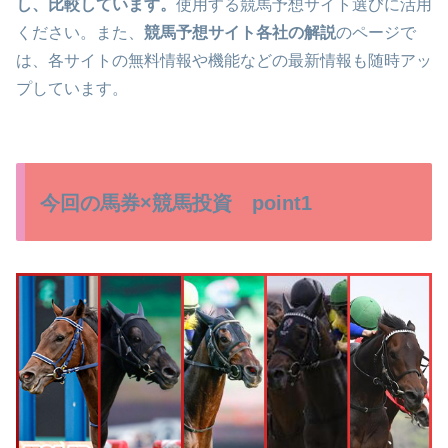
し、比較しています。
使用する競馬予想サイト選びに活用
ください。また、
競馬予想サイト各社の解説
のページで
は、各サイトの無料情報や機能などの最新情報も随時アッ
プしています。
今回の馬券×競馬投資 point1