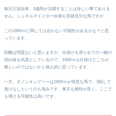
毎日王冠自体、3歳馬が活躍することは珍しい事でありま
せん。シュネルマイスター自身も実績充分な馬ですが、
この1800ｍに関しては合わない可能性があるかな？と思
っています。
距離は問題ないと思いますが、仕掛けを遅らせての一瞬の
切れ味を武器としているので、1800ｍは仕掛けどころが
難しいのではないかと個人的に思っています。
一方、ダノンキングリーは1800ｍが得意な馬で、3戦して
負けなしというのも強みです。東京も相性が良く、ここで
も弾ける可能性は高いです。