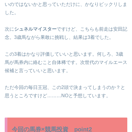
いのではないかと思っていただけに、かなりビックリしま
した。
次に
シュネルマイスター
ですけど、こちらも前走は安田記
念。3歳馬ながら果敢に挑戦し、結果は3着でした。
この3着はかなり評価していいと思います。何しろ、3歳
馬が馬券内に絡むこと自体稀です。次世代のマイルエース
候補と言っていいと思います。
ただ今回の毎日王冠、この2頭で決まってしまうのか？と
思うところですけど………NOと予想しています。
今回の馬券×競馬投資 point2