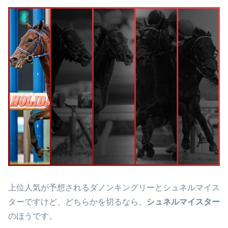
上位人気が予想されるダノンキングリーとシュネルマイス
ターですけど、どちらかを切るなら、
シュネルマイスター
のほうです。