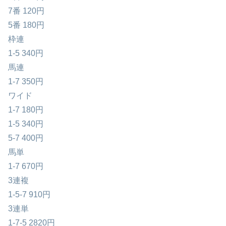
7番 120円
5番 180円
枠連
1-5 340円
馬連
1-7 350円
ワイド
1-7 180円
1-5 340円
5-7 400円
馬単
1-7 670円
3連複
1-5-7 910円
3連単
1-7-5 2820円