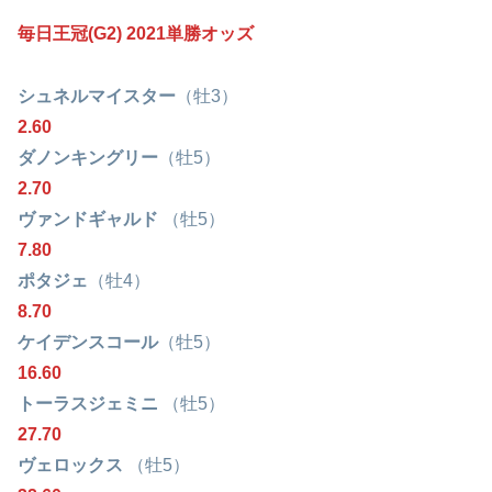
毎日王冠(G2) 2021単勝オッズ
シュネルマイスター
（牡3）
2.60
ダノンキングリー
（牡5）
2.70
ヴァンドギャルド
（牡5）
7.80
ポタジェ
（牡4）
8.70
ケイデンスコール
（牡5）
16.60
トーラスジェミニ
（牡5）
27.70
ヴェロックス
（牡5）