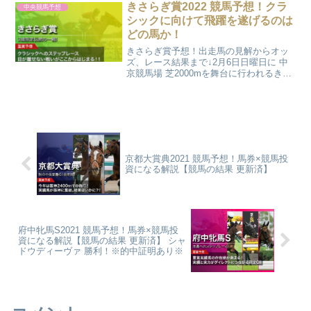
馬場の改修工事に伴う大幅な開催変更が
きさらぎ賞2022 競馬予想！クラ
中央競馬予想
あり、本来の中京...
シックに向けて飛躍を遂げるのは
どの馬か！
きさらぎ賞予想！出走馬の見解からオッ
ズ、レース結果まで↓2月6日日曜日に 中
京競馬場 芝2000mを舞台に行われるきさ
らぎ賞(G3)。きさらぎ賞オッズ2月6日
（日）15:35発送予定きさらぎ賞(G3)2022
中京競馬場第１１レース芝2000...
京都大賞典2021 競馬予想！馬券×競馬投
資になる解説【競馬の結果 更新済】
府中牝馬S2021 競馬予想！馬券×競馬投
資になる解説【競馬の結果 更新済】 シャ
ドウディーヴァ 勝利！※的中証明あり※