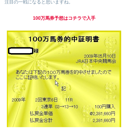
注目の一戦になると思いますね。
100万馬券予想はコチラで入手