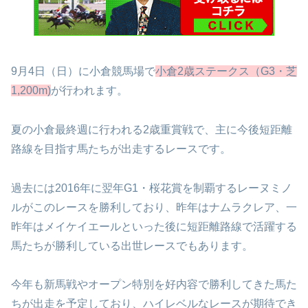
9月4日（日）に小倉競馬場で
小倉2歳ステークス（G3・芝
1,200m)
が行われます。
夏の小倉最終週に行われる2歳重賞戦で、主に今後短距離
路線を目指す馬たちが出走するレースです。
過去には2016年に翌年G1・桜花賞を制覇するレーヌミノ
ルがこのレースを勝利しており、昨年はナムラクレア、一
昨年はメイケイエールといった後に短距離路線で活躍する
馬たちが勝利している出世レースでもあります。
今年も新馬戦やオープン特別を好内容で勝利してきた馬た
ちが出走を予定しており、ハイレベルなレースが期待でき