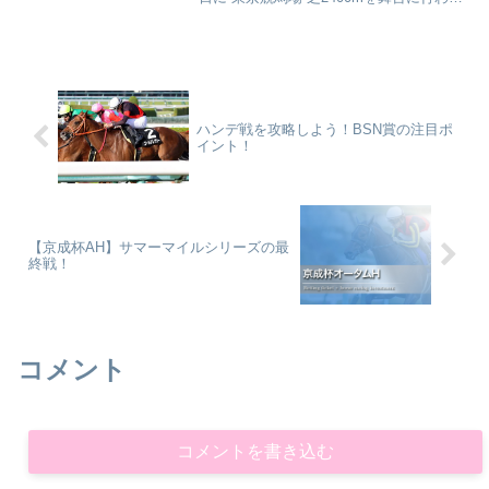
るジャパンカップ(G1)。ジャパンカップ
オッズ11月28日（日）15:40発送予定ジャ
パンカップ(G1)2021東京競馬...
ハンデ戦を攻略しよう！BSN賞の注目ポ
イント！
【京成杯AH】サマーマイルシリーズの最
終戦！
コメント
コメントを書き込む