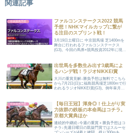
関連記事
ファルコンステークス2022 競馬
中央競馬予想
予想！NHKマイルカップに繋が
る注目のスプリント戦！
3月19日土曜日に 中京競馬場 芝1400mを
舞台に行われるファルコンステークス
(G3)。今回の馬券×競馬投資2012年に現在
の距離に伸びたことから、毎年NHKマイ
ルカップを目指す馬が集うレースとな
り、一昨年は2着馬のラウダシオンがこの
出世馬を多数生み出す3歳馬によ
中央競馬予想
レー...
るハンデ戦！ラジオNIKKEI賞
大川の重賞見解↓勝負予想は無料でこちら
から7月2日(日)に福島競馬場芝1800mで行
われるラジオNIKKEI賞(G3)。例年皐月賞
やダービーに惜しくも駒を進められなか
った馬たちが集まりますが、過去10年の
勝ち馬からはアンビシャスやセダブリ
【毎日王冠】渾身◎！仕上がり実
中央競馬予想
ラ...
力抜群の鉄板の本命馬はコチラ。
京都大賞典ほか
連続的中継続↓今週の重賞＋勝負予想はコ
チラ↓先週日曜日の凱旋門賞ではスルーセ
ブンシーズが4着と健闘。残り300mあた