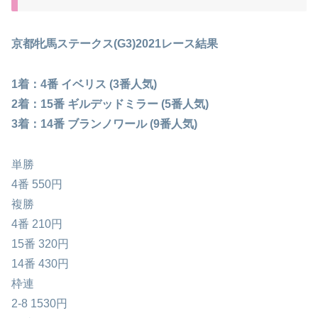
京都牝馬ステークス(G3)2021レース結果
1着：4番 イベリス (3番人気)
2着：15番 ギルデッドミラー (5番人気)
3着：14番 ブランノワール (9番人気)
単勝
4番 550円
複勝
4番 210円
15番 320円
14番 430円
枠連
2-8 1530円