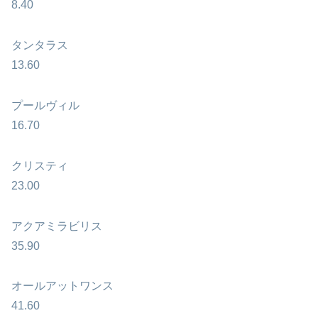
8.40
タンタラス
13.60
プールヴィル
16.70
クリスティ
23.00
アクアミラビリス
35.90
オールアットワンス
41.60