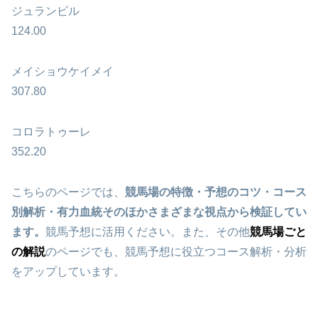
ジュランビル
124.00
メイショウケイメイ
307.80
コロラトゥーレ
352.20
こちらのページでは、
競馬場の特徴・予想のコツ・コース
別解析・有力血統そのほかさまざまな視点から検証してい
ます。
競馬予想に活用ください。また、その他
競馬場ごと
の解説
のページでも、競馬予想に役立つコース解析・分析
をアップしています。