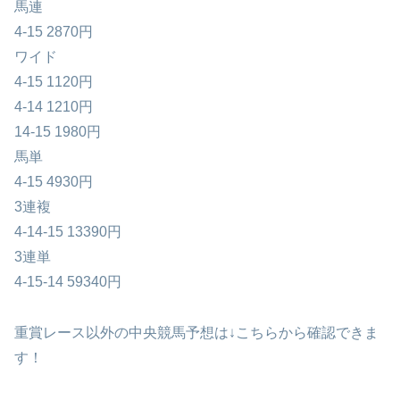
馬連
4-15 2870円
ワイド
4-15 1120円
4-14 1210円
14-15 1980円
馬単
4-15 4930円
3連複
4-14-15 13390円
3連単
4-15-14 59340円
重賞レース以外の中央競馬予想は↓こちらから確認できま
す！