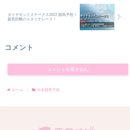
ダイヤモンドステークス2022 競馬予想！
超長距離のスタミナレース！
コメント
コメントを書き込む
ホーム
中央競馬予想