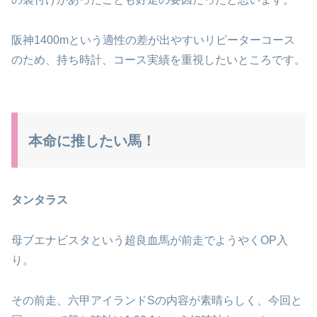
阪神1400mという適性の差が出やすいリピーターコース
のため、持ち時計、コース実績を重視したいところです。
本命に推したい馬！
タンタラス
母ブエナビスタという超良血馬が前走でようやくOP入
り。
その前走、六甲アイランドSの内容が素晴らしく、今回と