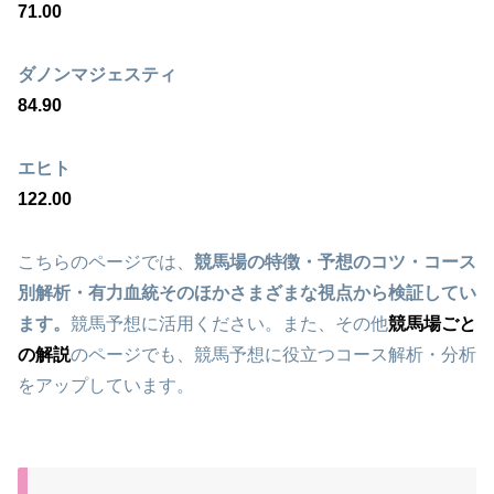
71.00
ダノンマジェスティ
84.90
エヒト
122.00
こちらのページでは、
競馬場の特徴・予想のコツ・コース
別解析・有力血統そのほかさまざまな視点から検証してい
ます。
競馬予想に活用ください。また、その他
競馬場ごと
の解説
のページでも、競馬予想に役立つコース解析・分析
をアップしています。