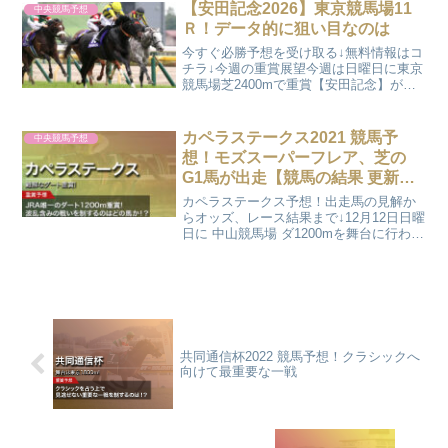
の代表格が参戦する春のマイルチャンピ
【安田記念2026】東京競馬場11
中央競馬予想
オン...
Ｒ！データ的に狙い目なのは
今すぐ必勝予想を受け取る↓無料情報はコ
チラ↓今週の重賞展望今週は日曜日に東京
競馬場芝2400mで重賞【安田記念】が開
催されます。春のマイルチャンピオン決
定戦！割と開催が進んだ週に行われるも
のの、基本的には高速決着が多いレース
カペラステークス2021 競馬予
中央競馬予想
であり、近年は当...
想！モズスーパーフレア、芝の
G1馬が出走【競馬の結果 更新
済】※的中証明あり※
カペラステークス予想！出走馬の見解か
らオッズ、レース結果まで↓12月12日日曜
日に 中山競馬場 ダ1200mを舞台に行われ
るカペラステークス(G3)。カペラステー
クスオッズ12月12日（日）15:20発送予定
カペラステークス(G3)2021...
共同通信杯2022 競馬予想！クラシックへ
向けて最重要な一戦