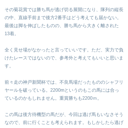
その菊花賞では勝ち馬が逃げ切る展開になり、隊列の縦長
の中、直線手前まで後方2番手はどう考えても届かない。
最後は脚を伸ばしたものの、勝ち馬から大きく離された
13着。
全く見せ場がなかったと言っていいです。ただ、実力で負
けたレースではないので、参考外と考えてもいいと思いま
す。
前々走の神戸新聞杯では、不良馬場だったもののシャフリ
ヤールを破っている。2200mというのもこの馬には合っ
ているのかもしれません。重賞勝ちも2200ｍ。
この馬は後方待機型の馬だが、今回は逃げ馬もいなさそう
なので、前に行くことも考えられます。もしかしたら逃げ