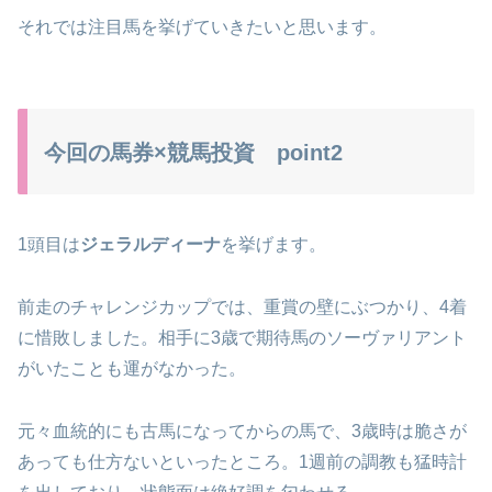
それでは注目馬を挙げていきたいと思います。
今回の馬券×競馬投資 point2
1頭目は
ジェラルディーナ
を挙げます。
前走のチャレンジカップでは、重賞の壁にぶつかり、4着
に惜敗しました。相手に3歳で期待馬のソーヴァリアント
がいたことも運がなかった。
元々血統的にも古馬になってからの馬で、3歳時は脆さが
あっても仕方ないといったところ。1週前の調教も猛時計