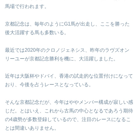
馬場で行われます。
京都記念は、毎年のようにG1馬が出走し、ここを勝った
後大活躍する馬も多数いる。
最近では2020年のクロノジェネシス、昨年のラヴズオン
リーユーが京都記念勝利を機に、大活躍しました。
近年は大阪杯やドバイ、香港の試走的な位置付けになって
おり、今後を占うレースとなっている。
そんな京都記念だが、今年はややメンバー構成が寂しい感
じだ。とはいえ、これから古馬の中心となるであろう期待
の4歳勢が多数登録しているので、注目のレースになるこ
とは間違いありません。