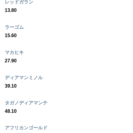
レッドガラン
13.80
ラーゴム
15.60
マカヒキ
27.90
ディアマンミノル
39.10
タガノディアマンテ
48.10
アフリカンゴールド