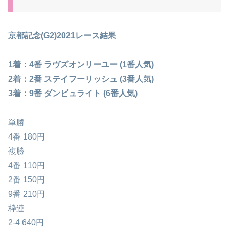
京都記念(G2)2021レース結果
1着：4番 ラヴズオンリーユー (1番人気)
2着：2番 ステイフーリッシュ (3番人気)
3着：9番 ダンビュライト (6番人気)
単勝
4番 180円
複勝
4番 110円
2番 150円
9番 210円
枠連
2-4 640円