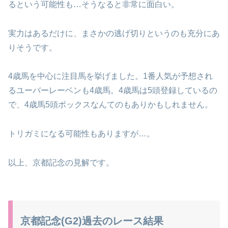
るという可能性も…そうなると非常に面白い。
実力はあるだけに、まさかの逃げ切りというのも充分にあ
りそうです。
4歳馬を中心に注目馬を挙げました。1番人気が予想され
るユーバーレーベンも4歳馬。4歳馬は5頭登録しているの
で、4歳馬5頭ボックスなんてのもありかもしれません。
トリガミになる可能性もありますが…。
以上、京都記念の見解です。
京都記念(G2)過去のレース結果