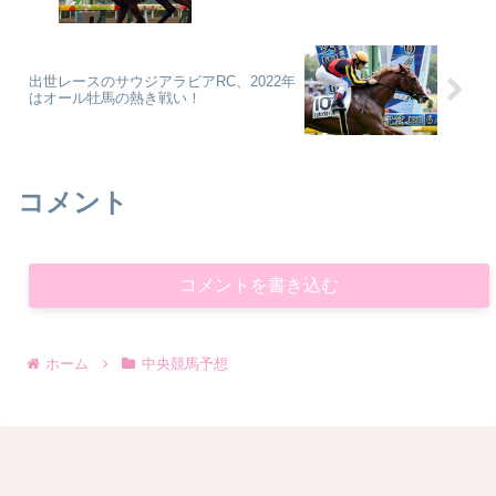
出世レースのサウジアラビアRC、2022年
はオール牡馬の熱き戦い！
コメント
コメントを書き込む
ホーム
中央競馬予想