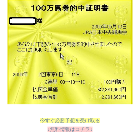
今すぐ必勝予想を受け取る
↓無料情報はコチラ↓