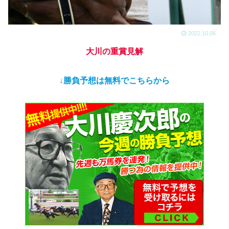
2022.10.06
大川の重賞見解
↓
勝負予想は無料でこちらから