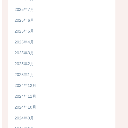
2025年7月
2025年6月
2025年5月
2025年4月
2025年3月
2025年2月
2025年1月
2024年12月
2024年11月
2024年10月
2024年9月