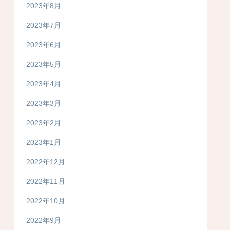
2023年8月
2023年7月
2023年6月
2023年5月
2023年4月
2023年3月
2023年2月
2023年1月
2022年12月
2022年11月
2022年10月
2022年9月