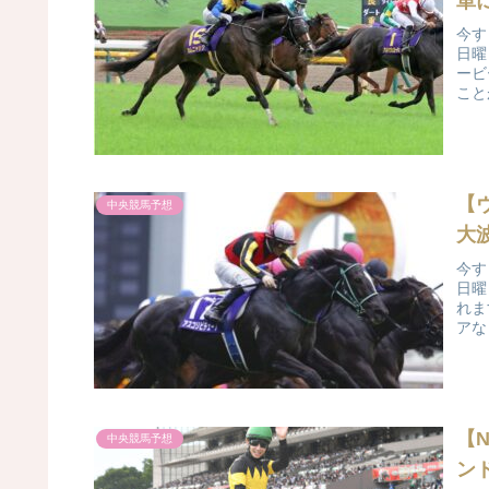
単
今す
日曜
ービ
こと
【
中央競馬予想
大
今す
日曜
れま
アな
【
中央競馬予想
ン