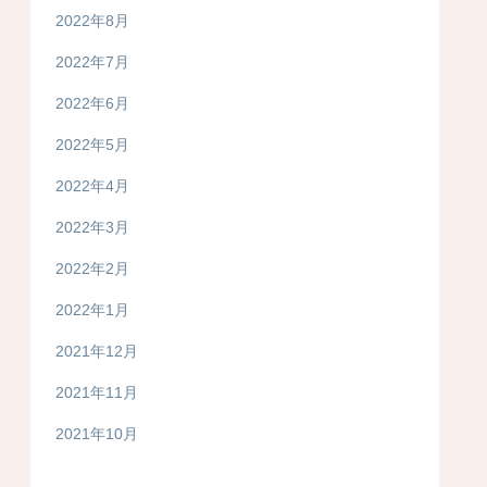
2022年8月
2022年7月
2022年6月
2022年5月
2022年4月
2022年3月
2022年2月
2022年1月
2021年12月
2021年11月
2021年10月