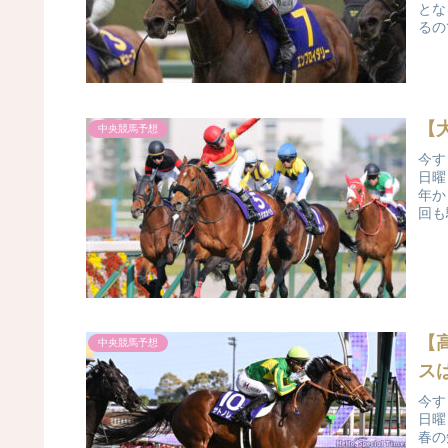
とな
るの
【
中央競馬予想
今す
日曜
年か
回も
【
中央競馬予想
ス
今す
日曜
春の