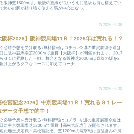
る阪神芝1600mは、最後の直線が長いうえに急坂も待ち構えてい
で終いの脚が粘り強く使える馬が中心になっ...
2026.04.06
大阪杯2026】阪神競馬場11Ｒ！2026年は荒れる！？
ぐ必勝予想を受け取る↓無料情報はコチラ↓今週の重賞展望今週は
日に阪神競馬場芝2000mで重賞【大阪杯】が開催されます。2017
らＧ１に昇格した一戦。舞台となる阪神芝2000mは直線の坂を2
駆け上がるタフなコースに加えてコーナ...
2026.03.30
高松宮記念2026】中京競馬場11Ｒ！荒れるＧ１レー
はデータ予想で的中！
ぐ必勝予想を受け取る↓無料情報はコチラ↓今週の重賞展望今週は
日に中京競馬場芝1200mで重賞【高松宮記念】が開催されます。
短距離王決定戦・高松宮記念。芝1200mの電撃戦は波乱含みの展