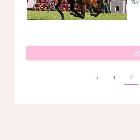
開が
前
1
2
へ