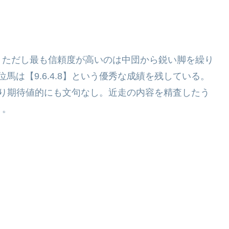
。ただし最も信頼度が高いのは中団から鋭い脚を繰り
位馬は【9.6.4.8】という優秀な成績を残している。
おり期待値的にも文句なし。近走の内容を精査したう
き。