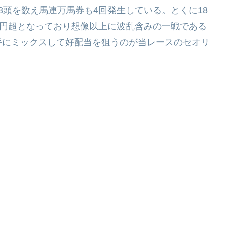
8頭を数え馬連万馬券も4回発生している。とくに18
万円超となっており想像以上に波乱含みの一戦である
手にミックスして好配当を狙うのが当レースのセオリ