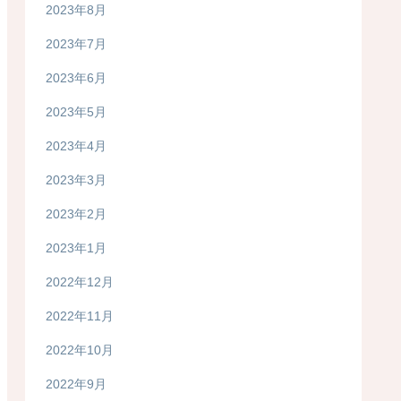
2023年8月
2023年7月
2023年6月
2023年5月
2023年4月
2023年3月
2023年2月
2023年1月
2022年12月
2022年11月
2022年10月
2022年9月