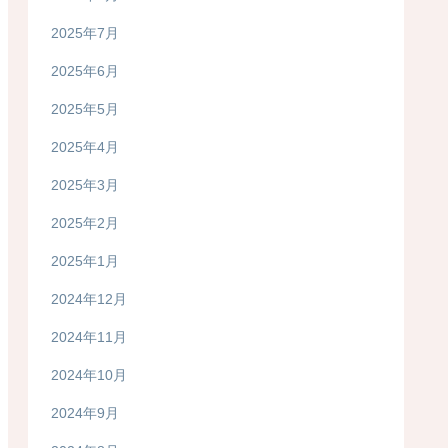
2025年7月
2025年6月
2025年5月
2025年4月
2025年3月
2025年2月
2025年1月
2024年12月
2024年11月
2024年10月
2024年9月