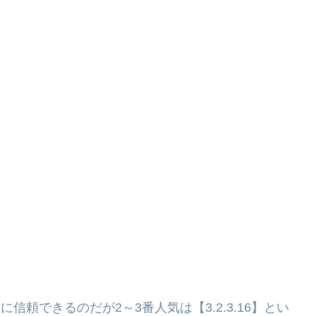
りに信頼できるのだが2～3番人気は【3.2.3.16】とい