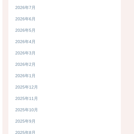
2026年7月
2026年6月
2026年5月
2026年4月
2026年3月
2026年2月
2026年1月
2025年12月
2025年11月
2025年10月
2025年9月
2025年8月