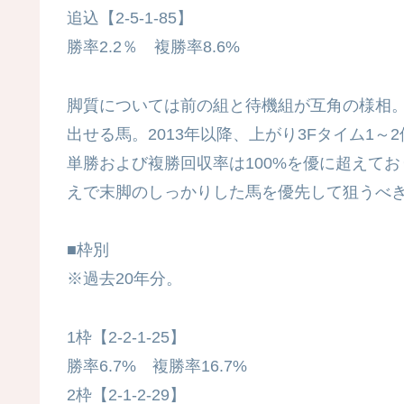
追込【2-5-1-85】
勝率2.2％ 複勝率8.6%
脚質については前の組と待機組が互角の様相
出せる馬。2013年以降、上がり3Fタイム1～2
単勝および複勝回収率は100%を優に超えて
えで末脚のしっかりした馬を優先して狙うべ
■枠別
※過去20年分。
1枠【2-2-1-25】
勝率6.7% 複勝率16.7%
2枠【2-1-2-29】