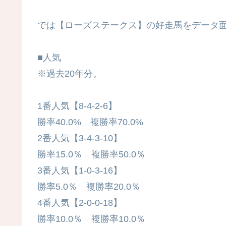
では【ローズステークス】の好走馬をデータ
■人気
※過去20年分。
1番人気【8-4-2-6】
勝率40.0% 複勝率70.0%
2番人気【3-4-3-10】
勝率15.0％ 複勝率50.0％
3番人気【1-0-3-16】
勝率5.0％ 複勝率20.0％
4番人気【2-0-0-18】
勝率10.0％ 複勝率10.0％