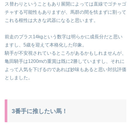
ス替わりということもあり展開によっては直線でゴチャゴ
チャする可能性もありますが、馬群の間を怯まずに割って
これる根性は大きな武器になると思います。
前走のプラス14kgという数字は明らかに成長分だと思い
ますし、5歳を迎えて本格化した印象。
騎手が不安視されているところがあるかもしれませんが、
亀田騎手は1200mの重賞は既に2勝していますし、それに
よって人気を下げるのであれば妙味もあると思い対抗評価
としました。
3番手に推したい馬！