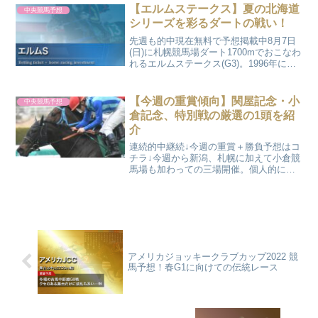
隔も適当なのでスプリント路線を主戦場
【エルムステークス】夏の北海道
中央競馬予想
にする馬たち...
シリーズを彩るダートの戦い！
先週も的中現在無料で予想掲載中8月7日
(日)に札幌競馬場ダート1700mでおこなわ
れるエルムステークス(G3)。1996年に新
設された比較的新しい重賞競争で、新設
当初はシーサイドステークスの競争名で
行われていました。翌年から現在の名称
【今週の重賞傾向】関屋記念・小
中央競馬予想
に変わ...
倉記念、特別戦の厳選の1頭を紹
介
連続的中継続↓今週の重賞＋勝負予想はコ
チラ↓今週から新潟、札幌に加えて小倉競
馬場も加わっての三場開催。個人的には
最も夏競馬らしい組み合わせと感じる開
催日程で、中央競馬も夏本番といったと
ころ。そんな今週の中央重賞は、新潟で
関屋記念、小倉では小...
アメリカジョッキークラブカップ2022 競
馬予想！春G1に向けての伝統レース