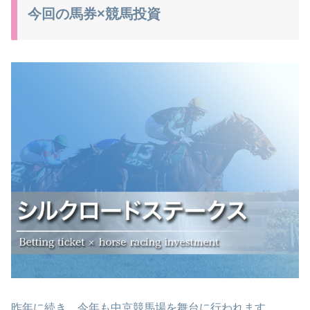
今回の馬券×競馬投資
昨年に続き、今年も中京競馬場を舞台に行われます。