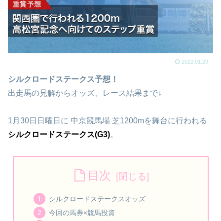
2022.01.29
シルクロードステークス予想！
出走馬の見解からオッズ、レース結果まで↓
1月30日日曜日に 中京競馬場 芝1200mを舞台に行われる
シルクロードステークス(G3)
。
目次
シルクロードステークスオッズ
今回の馬券×競馬投資