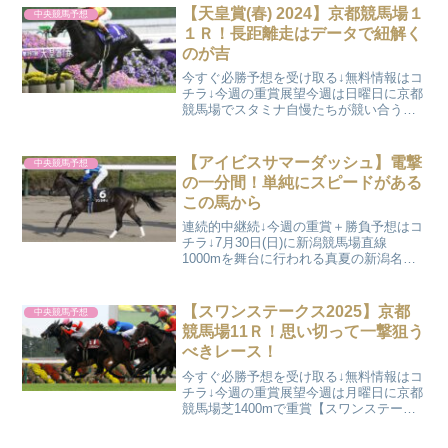
ること、ひと夏を越して新勢力が台頭し
【天皇賞(春) 2024】京都競馬場１
中央競馬予想
てくることから...
１Ｒ！長距離走はデータで紐解く
のが吉
今すぐ必勝予想を受け取る↓無料情報はコ
チラ↓今週の重賞展望今週は日曜日に京都
競馬場でスタミナ自慢たちが競い合う最
強ステイヤー決定戦【天皇賞(春)】が開催
されます。阪神競馬場で代替開催となっ
た2021年と2022年の勝ちタイムが上がり
【アイビスサマーダッシュ】電撃
中央競馬予想
3Fの数...
の一分間！単純にスピードがある
この馬から
連続的中継続↓今週の重賞＋勝負予想はコ
チラ↓7月30日(日)に新潟競馬場直線
1000mを舞台に行われる真夏の新潟名物
アイビスサマーダッシュ(G3)。JRAでた
だひとつの一直線コースで行われる重賞
レースであり、芝ダートを問わずその時
【スワンステークス2025】京都
中央競馬予想
代の快速自...
競馬場11Ｒ！思い切って一撃狙う
べきレース！
今すぐ必勝予想を受け取る↓無料情報はコ
チラ↓今週の重賞展望今週は月曜日に京都
競馬場芝1400mで重賞【スワンステーク
ス】が開催されます。マイルCSの前哨戦
であると同時にスプリンターズSからの間