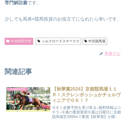
専門解説書
です。
少しでも馬券×競馬投資のお役立てになれたら幸いです。
中央競馬予想
シルクロードステークス
中京競馬場
馬券ナビ
関連記事
【秋華賞2024】京都競馬場１１
中央競馬予想
Ｒ！ステレンボッシュかチェルヴ
ィニアでＯＫ！？
今すぐ必勝予想を受け取る↓無料情報はコ
チラ↓今週の重賞展望今週は日曜日に京都
競馬場芝2000mで重賞【秋華賞】が開催
されます。3歳牝馬路線の最終決戦。牝馬
三冠のうちで唯一内回りコースで行われ