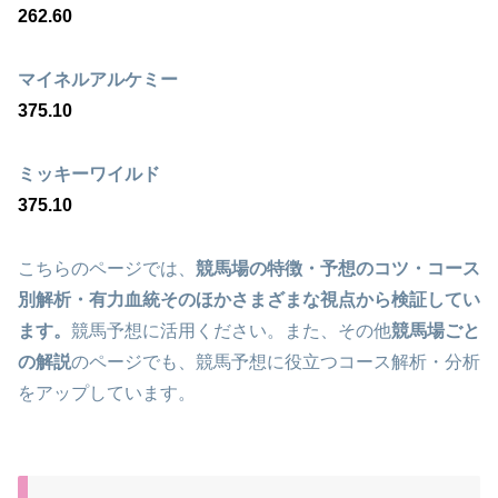
262.60
マイネルアルケミー
375.10
ミッキーワイルド
375.10
こちらのページでは、
競馬場の特徴・予想のコツ・コース
別解析・有力血統そのほかさまざまな視点から検証してい
ます。
競馬予想に活用ください。また、その他
競馬場ごと
の解説
のページでも、競馬予想に役立つコース解析・分析
をアップしています。