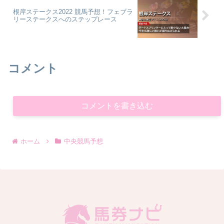
根岸ステークス2022 競馬予想！フェブラ
リーステークスへのステップレース
コメント
コメントを書き込む
ホーム
中央競馬予想