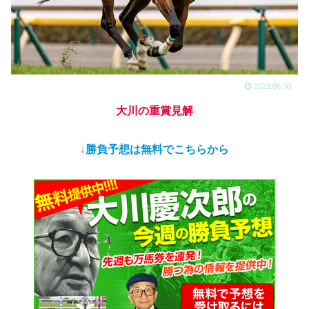
2023.06.30
大川の重賞見解
↓
勝負予想は無料でこちらから