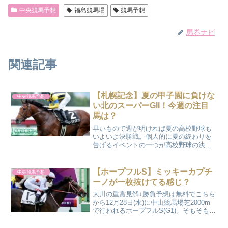
中央競馬予想
福島競馬場
競馬予想
馬券ナビ
関連記事
【札幌記念】夏の甲子園に負けな
中央競馬予想
い北のスーパーGII！今週の注目
馬は？
早いもので週が明ければ夏の高校野球も
いよいよ決勝戦。個人的に夏の終わりを
告げるイベントの一つが高校野球の決勝
戦であり、もう一つが日曜日に行われる
札幌記念です。来週以降も新潟、小倉、
札幌の夏の3場開催は続くのですが、札幌
【ホープフルS】ミッキーカプチ
中央競馬予想
記念は秋の訪れを静かに...
ーノが一枚抜けてる感じ？
大川の重賞見解↓勝負予想は無料でこちら
から12月28日(水)に中山競馬場芝2000m
で行われるホープフルS(G1)。そもそもは
牝馬限定重賞のラジオたんぱ杯3歳牝馬S
として創設されましたが、その後混合戦