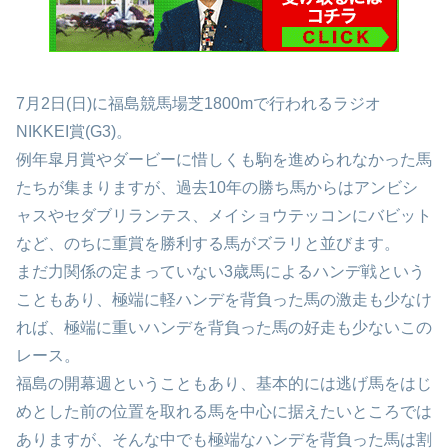
7月2日(日)に福島競馬場芝1800mで行われるラジオ
NIKKEI賞(G3)。
例年皐月賞やダービーに惜しくも駒を進められなかった馬
たちが集まりますが、過去10年の勝ち馬からはアンビシ
ャスやセダブリランテス、メイショウテッコンにバビット
など、のちに重賞を勝利する馬がズラリと並びます。
まだ力関係の定まっていない3歳馬によるハンデ戦という
こともあり、極端に軽ハンデを背負った馬の激走も少なけ
れば、極端に重いハンデを背負った馬の好走も少ないこの
レース。
福島の開幕週ということもあり、基本的には逃げ馬をはじ
めとした前の位置を取れる馬を中心に据えたいところでは
ありますが、そんな中でも極端なハンデを背負った馬は割