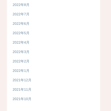
2022年8月
2022年7月
2022年6月
2022年5月
2022年4月
2022年3月
2022年2月
2022年1月
2021年12月
2021年11月
2021年10月