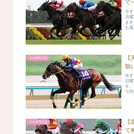
て
今す
月曜
ます
も適
【
中央競馬予想
狙
今す
日曜
す。
で代
【
中央競馬予想
て