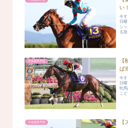
い
今す
日曜
シッ
る急
【
中央競馬予想
ば
今す
日曜
牝馬
こと
【
中央競馬予想