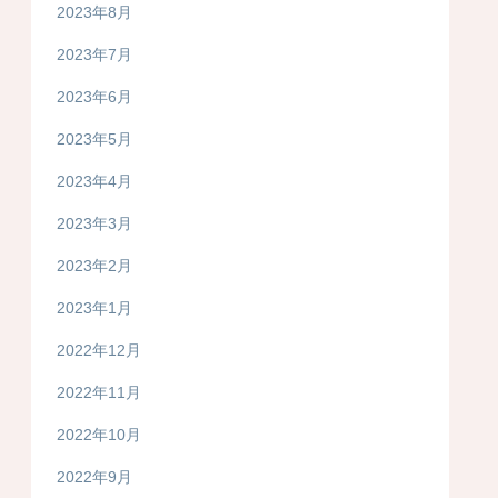
2023年8月
2023年7月
2023年6月
2023年5月
2023年4月
2023年3月
2023年2月
2023年1月
2022年12月
2022年11月
2022年10月
2022年9月