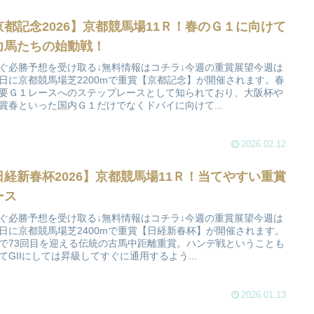
京都記念2026】京都競馬場11Ｒ！春のＧ１に向けて
力馬たちの始動戦！
ぐ必勝予想を受け取る↓無料情報はコチラ↓今週の重賞展望今週は
日に京都競馬場芝2200mで重賞【京都記念】が開催されます。春
要Ｇ１レースへのステップレースとして知られており、大阪杯や
賞春といった国内Ｇ１だけでなくドバイに向けて...
2026.02.12
日経新春杯2026】京都競馬場11Ｒ！当てやすい重賞
ース
ぐ必勝予想を受け取る↓無料情報はコチラ↓今週の重賞展望今週は
日に京都競馬場芝2400mで重賞【日経新春杯】が開催されます。
で73回目を迎える伝統の古馬中距離重賞。ハンデ戦ということも
てGIIにしては昇級してすぐに通用するよう...
2026.01.13