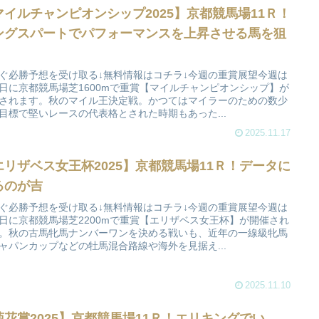
マイルチャンピオンシップ2025】京都競馬場11Ｒ！
ングスパートでパフォーマンスを上昇させる馬を狙
！
ぐ必勝予想を受け取る↓無料情報はコチラ↓今週の重賞展望今週は
日に京都競馬場芝1600mで重賞【マイルチャンピオンシップ】が
されます。秋のマイル王決定戦。かつてはマイラーのための数少
目標で堅いレースの代表格とされた時期もあった...
2025.11.17
エリザベス女王杯2025】京都競馬場11Ｒ！データに
るのが吉
ぐ必勝予想を受け取る↓無料情報はコチラ↓今週の重賞展望今週は
日に京都競馬場芝2200mで重賞【エリザベス女王杯】が開催され
。秋の古馬牝馬ナンバーワンを決める戦いも、近年の一線級牝馬
ャパンカップなどの牡馬混合路線や海外を見据え...
2025.11.10
菊花賞2025】京都競馬場11Ｒ！エリキングでい