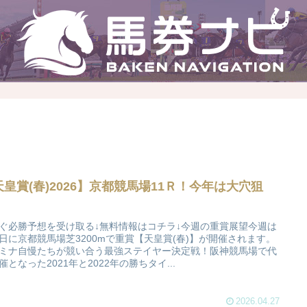
天皇賞(春)2026】京都競馬場11Ｒ！今年は大穴狙
！
ぐ必勝予想を受け取る↓無料情報はコチラ↓今週の重賞展望今週は
日に京都競馬場芝3200mで重賞【天皇賞(春)】が開催されます。
ミナ自慢たちが競い合う最強ステイヤー決定戦！阪神競馬場で代
催となった2021年と2022年の勝ちタイ...
2026.04.27