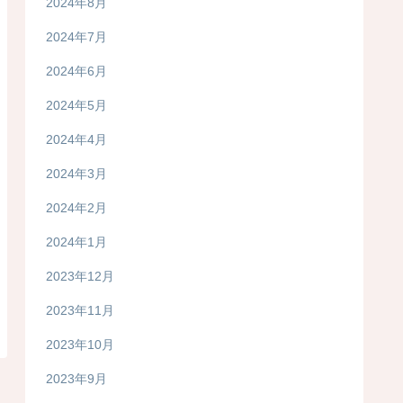
2024年8月
2024年7月
2024年6月
2024年5月
2024年4月
2024年3月
2024年2月
2024年1月
2023年12月
2023年11月
2023年10月
2023年9月