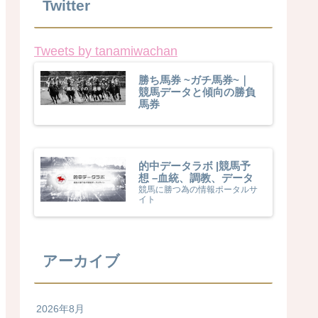
Twitter
Tweets by tanamiwachan
勝ち馬券 ~ガチ馬券~｜
競馬データと傾向の勝負
馬券
的中データラボ |競馬予
想 –血統、調教、データ
競馬に勝つ為の情報ポータルサ
イト
アーカイブ
2026年8月