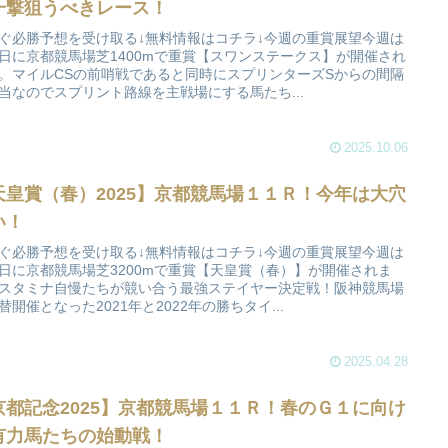
一撃狙うべきレース！
ぐ必勝予想を受け取る↓無料情報はコチラ↓今週の重賞展望今週は
日に京都競馬場芝1400mで重賞【スワンステークス】が開催され
。マイルCSの前哨戦であると同時にスプリンターズSからの間隔
当なのでスプリント路線を主戦場にする馬たち...
2025.10.06
天皇賞（春）2025】京都競馬場１１Ｒ！今年は大穴
い！
ぐ必勝予想を受け取る↓無料情報はコチラ↓今週の重賞展望今週は
日に京都競馬場芝3200mで重賞【天皇賞（春）】が開催されま
スタミナ自慢たちが競い合う最強ステイヤー決定戦！阪神競馬場
替開催となった2021年と2022年の勝ちタイ...
2025.04.28
京都記念2025】京都競馬場１１Ｒ！春のＧ１に向け
有力馬たちの始動戦！