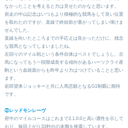
なかったことを考えると力は見せたのかなと思います。
前走の中山記念はいつもより積極的な競馬をして良い位置
を取れたのですが、直線で終始前が塞がってしまい弾けま
せんでした。
直線を向いたところまでの手応えは良かっただけに、残念
な競馬となってしまいましたね。
左回りのマイル戦という条件自体はベストでしょうし、古
馬になってもう一段階成長する傾向があるハーツクライ産
駒という血統面からも昨年より力はつけていることと思い
ます。
岩田望来ジョッキーと共に人馬悲願となるG1制覇に期待
です。
②レッドモンレーヴ
府中のマイルコースはこれまで2.1.0.0と高い適性を示して
おり、毎回上がり33秒台の末脚を披露しています。