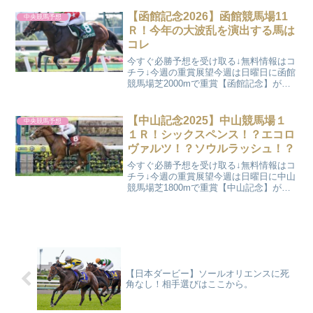
として創設されましたが、その後混合戦
のラジオたんぱ杯3歳S、ラジオNIKKE...
【函館記念2026】函館競馬場11
中央競馬予想
Ｒ！今年の大波乱を演出する馬は
コレ
今すぐ必勝予想を受け取る↓無料情報はコ
チラ↓今週の重賞展望今週は日曜日に函館
競馬場芝2000mで重賞【函館記念】が開
催されます。サマー2000シリーズの初戦
という位置づけ。函館芝2000mは洋芝の
小回りであることに加えて、道中の起伏
【中山記念2025】中山競馬場１
中央競馬予想
が激しい...
１Ｒ！シックスペンス！？エコロ
ヴァルツ！？ソウルラッシュ！？
今すぐ必勝予想を受け取る↓無料情報はコ
チラ↓今週の重賞展望今週は日曜日に中山
競馬場芝1800mで重賞【中山記念】が開
催されます。Ｇ１を目標とする一線級の
馬たちが始動戦として使うことが多いレ
ースでメンバーが揃うことが多いです。
しかし、小回り中...
【日本ダービー】ソールオリエンスに死
角なし！相手選びはここから。