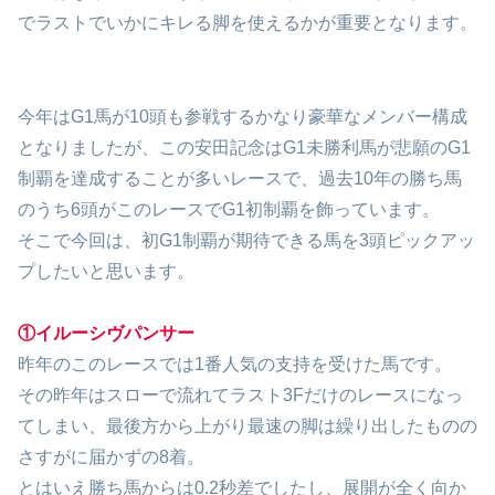
でラストでいかにキレる脚を使えるかが重要となります。
今年はG1馬が10頭も参戦するかなり豪華なメンバー構成
となりましたが、この安田記念はG1未勝利馬が悲願のG1
制覇を達成することが多いレースで、過去10年の勝ち馬
のうち6頭がこのレースでG1初制覇を飾っています。
そこで今回は、初G1制覇が期待できる馬を3頭ピックアッ
プしたいと思います。
①イルーシヴパンサー
昨年のこのレースでは1番人気の支持を受けた馬です。
その昨年はスローで流れてラスト3Fだけのレースになっ
てしまい、最後方から上がり最速の脚は繰り出したものの
さすがに届かずの8着。
とはいえ勝ち馬からは0.2秒差でしたし、展開が全く向か