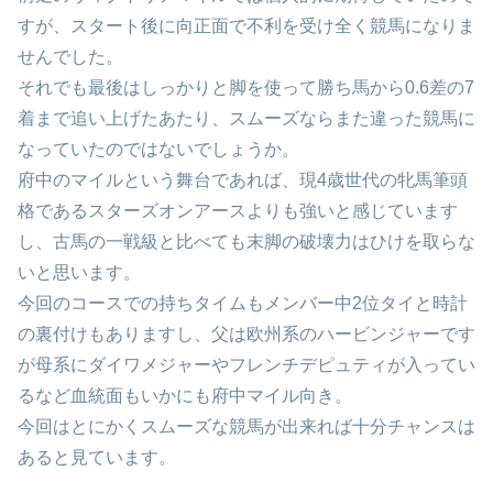
すが、スタート後に向正面で不利を受け全く競馬になりま
せんでした。
それでも最後はしっかりと脚を使って勝ち馬から0.6差の7
着まで追い上げたあたり、スムーズならまた違った競馬に
なっていたのではないでしょうか。
府中のマイルという舞台であれば、現4歳世代の牝馬筆頭
格であるスターズオンアースよりも強いと感じています
し、古馬の一戦級と比べても末脚の破壊力はひけを取らな
いと思います。
今回のコースでの持ちタイムもメンバー中2位タイと時計
の裏付けもありますし、父は欧州系のハービンジャーです
が母系にダイワメジャーやフレンチデピュティが入ってい
るなど血統面もいかにも府中マイル向き。
今回はとにかくスムーズな競馬が出来れば十分チャンスは
あると見ています。