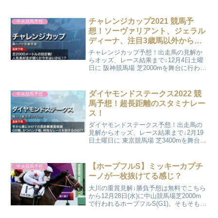
ス】が開催されます。以前は秋華賞につ
ながる重要なトライアルとして多くの有
力馬の始動戦に選ばれていたが、近年は
チャレンジカップ2021 競馬予
中央競馬予想
紫苑ステークス組...
想！ソーヴァリアント、ジェラル
ディーナ、注目3歳馬以外から本
命指名【競馬の結果 更新済】※
チャレンジカップ予想！出走馬の見解か
的中証明あり※
らオッズ、レース結果まで↓12月4日土曜
日に 阪神競馬場 芝2000mを舞台に行われ
るチャレンジカップ(G3)。チャレンジカ
ップオッズ12月4日（土）15:45発送予定
チャレンジカップ(G3)2021阪神...
ダイヤモンドステークス2022 競
中央競馬予想
馬予想！超長距離のスタミナレー
ス！
ダイヤモンドステークス予想！出走馬の
見解からオッズ、レース結果まで↓2月19
日土曜日に 東京競馬場 芝3400mを舞台に
行われるダイヤモンドステークス(G3)。
ダイヤモンドステークスオッズ2月19日
（土）15:45発送予定ダイヤモンドステ
【ホープフルS】ミッキーカプチ
中央競馬予想
ー...
ーノが一枚抜けてる感じ？
大川の重賞見解↓勝負予想は無料でこちら
から12月28日(水)に中山競馬場芝2000m
で行われるホープフルS(G1)。そもそもは
牝馬限定重賞のラジオたんぱ杯3歳牝馬S