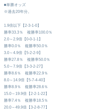
■単勝オッズ
※過去20年分。
1.9倍以下【2-3-1-0】
勝率33.3％ 複勝率100.0％
2.0～2.9倍【0-0-1-1】
勝率0.0％ 複勝率50.0％
3.0～4.9倍【5-2-2-9】
勝率27.8％ 複勝率50.0％
5.0～7.9倍【3-3-2-27】
勝率8.6％ 複勝率22.9％
8.0～14.9倍【5-7-4-40】
勝率8.9％ 複勝率28.6％
15.0～19.9倍【2-2-1-22】
勝率7.4％ 複勝率18.5％
20.0～49.9倍【3-2-8-77】