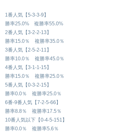
1番人気【5-3-3-9】
勝率25.0% 複勝率55.0%
2番人気【3-2-2-13】
勝率15.0％ 複勝率35.0％
3番人気【2-5-2-11】
勝率10.0％ 複勝率45.0％
4番人気【3-1-1-15】
勝率15.0％ 複勝率25.0％
5番人気【0-3-2-15】
勝率0.0％ 複勝率25.0％
6番-9番人気【7-2-5-66】
勝率8.8％ 複勝率17.5％
10番人気以下【0-4-5-151】
勝率0.0％ 複勝率5.6％