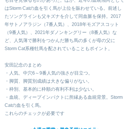
も目を見張るものがあった。ほか、近年の血統傾向として
はStorm Catの血を引く馬が上位を賑わせている。前述し
たソングラインも父キズナを介して同血脈を保持。2017
年サトノアラジン（7番人気）、2018年モズアスコット
（9番人気）、2021年ダノンキングリー（8番人気）な
ど、人気薄で勝利をつかんだ勝ち馬の多くが母の父に
Storm Cat系種牡馬を配されていることもポイント。
安田記念のまとめ
・人気、中穴6～9番人気の強さが目立つ。
・脚質、脚質別成績は大きな偏りがない。
・枠別、基本的に枠順の有利不利は少ない。
・血統、ディープインパクトに所縁ある血統背景。Storm
Catの血を引く馬。
これらのチェックが必要です