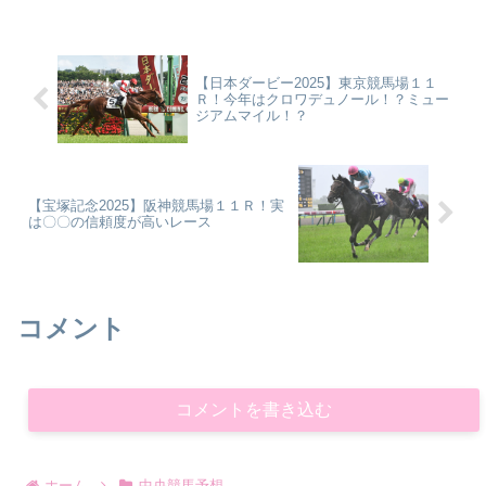
日！ということで、今回は2022年9月24
日（土）に行わ...
【日本ダービー2025】東京競馬場１１
Ｒ！今年はクロワデュノール！？ミュー
ジアムマイル！？
【宝塚記念2025】阪神競馬場１１Ｒ！実
は〇〇の信頼度が高いレース
コメント
コメントを書き込む
ホーム
中央競馬予想