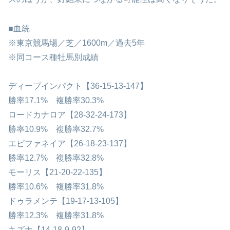
■血統
※東京競馬場／芝／1600m／過去5年
※同コース種牡馬別成績
ディープインパクト【36-15-13-147】
勝率17.1% 複勝率30.3%
ロードカナロア【28-32-24-173】
勝率10.9% 複勝率32.7%
エピファネイア【26-18-23-137】
勝率12.7% 複勝率32.8%
モーリス【21-20-22-135】
勝率10.6% 複勝率31.8%
ドゥラメンテ【19-17-13-105】
勝率12.3% 複勝率31.8%
キズナ【14-18-9-92】