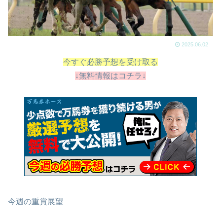
2025.06.02
今すぐ必勝予想を受け取る
↓無料情報はコチラ↓
今週の重賞展望