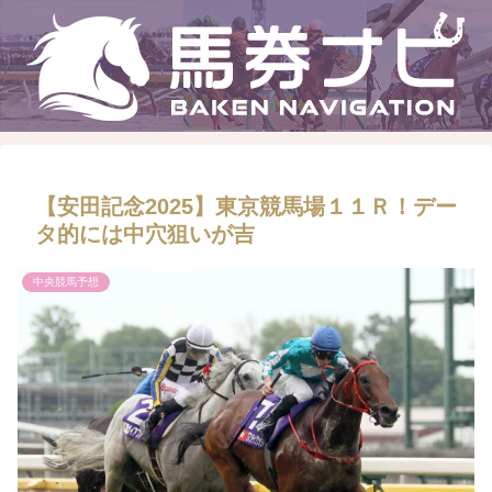
【安田記念2025】東京競馬場１１Ｒ！デー
タ的には中穴狙いが吉
中央競馬予想