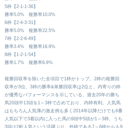
5枠【2-1-1-36】
勝率5.0% 複勝率10.0%
6枠【2-4-3-31】
勝率5.0% 複勝率22.5%
7枠【2-2-6-49】
勝率3.4% 複勝率16.9%
8枠【1-2-1-54】
勝率1.7% 複勝率6.9%
複勝回収率を除いた全項目で1枠がトップ。2枠の複勝回
収率が3位、3枠の勝率&単勝回収率は2位と、内寄りの枠
が優秀なパフォーマンスを示している。過去20年の勝ち
馬20頭中13頭を1～3枠で占めており、内枠有利。人気馬
はもちろん人気薄の激走例も多く2014年以降だけでも6番
人気以下で3着以内に入った馬の9頭中5頭が1～3枠。うち
3頭は2桁人気という活躍ぶり。外枠である7～8枠からも9