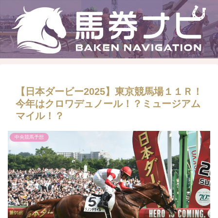
【日本ダービー2025】東京競馬場１１Ｒ！
今年はクロワデュノール！？ミュージアム
マイル！？
中央競馬予想