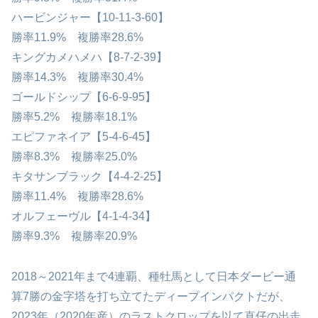
ハービンジャー【10-11-3-60】
勝率11.9% 複勝率28.6%
キングカメハメハ【8-7-2-39】
勝率14.3% 複勝率30.4%
ゴールドシップ【6-6-9-95】
勝率5.2% 複勝率18.1%
エピファネイア【5-4-6-45】
勝率8.3% 複勝率25.0%
キタサンブラック【4-4-2-25】
勝率11.4% 複勝率28.6%
オルフェーヴル【4-1-4-34】
勝率9.3% 複勝率20.9%
2018～2021年まで4連覇、種牡馬として日本ダービー通
算7勝の金字塔を打ち立てたディープインパクトだが、
2023年（2020年産）のラストクロップを以て直仔の出走