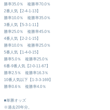
勝率35.0％ 複勝率70.0％
2番人気【2-4-1-13】
勝率10.0％ 複勝率35.0％
3番人気【5-3-1-11】
勝率25.0％ 複勝率45.0％
4番人気【2-2-1-15】
勝率10.0％ 複勝率25.0％
5番人気【1-4-0-15】
勝率5.0％ 複勝率25.0％
6番-9番人気【2-0-11-67】
勝率2.5％ 複勝率16.3％
10番人気以下【1-3-3-169】
勝率0.6％ 複勝率4.0％
■単勝オッズ
※過去20年分。