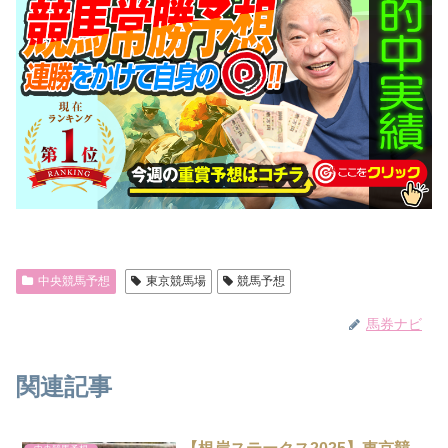
中央競馬予想
東京競馬場
競馬予想
馬券ナビ
関連記事