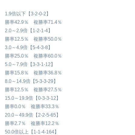
1.9倍以下【3-2-0-2】
勝率42.9％ 複勝率71.4％
2.0～2.9倍【1-2-1-4】
勝率12.5％ 複勝率50.0％
3.0～4.9倍【5-4-3-8】
勝率25.0％ 複勝率60.0％
5.0～7.9倍【3-3-1-12】
勝率15.8％ 複勝率36.8％
8.0～14.9倍【5-3-3-29】
勝率12.5％ 複勝率27.5％
15.0～19.9倍【0-3-3-12】
勝率0.0％ 複勝率33.3％
20.0～49.9倍【2-2-5-65】
勝率2.7％ 複勝率12.2％
50.0倍以上【1-1-4-164】