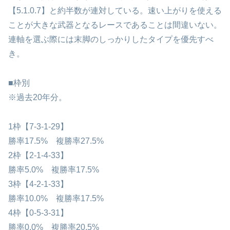
【5.1.0.7】と約半数が連対している。速い上がりを使える
ことが大きな武器となるレースであることは間違いない。
連軸を選ぶ際には末脚のしっかりしたタイプを優先すべ
き。
■枠別
※過去20年分。
1枠【7-3-1-29】
勝率17.5% 複勝率27.5%
2枠【2-1-4-33】
勝率5.0% 複勝率17.5%
3枠【4-2-1-33】
勝率10.0% 複勝率17.5%
4枠【0-5-3-31】
勝率0.0% 複勝率20.5%