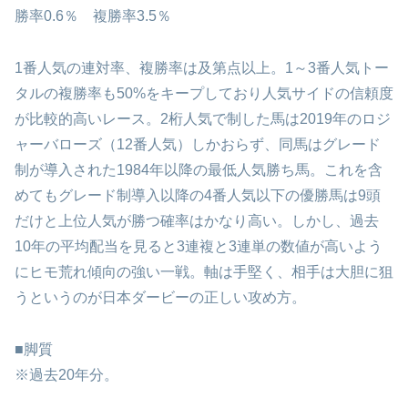
勝率0.6％ 複勝率3.5％
1番人気の連対率、複勝率は及第点以上。1～3番人気トー
タルの複勝率も50%をキープしており人気サイドの信頼度
が比較的高いレース。2桁人気で制した馬は2019年のロジ
ャーバローズ（12番人気）しかおらず、同馬はグレード
制が導入された1984年以降の最低人気勝ち馬。これを含
めてもグレード制導入以降の4番人気以下の優勝馬は9頭
だけと上位人気が勝つ確率はかなり高い。しかし、過去
10年の平均配当を見ると3連複と3連単の数値が高いよう
にヒモ荒れ傾向の強い一戦。軸は手堅く、相手は大胆に狙
うというのが日本ダービーの正しい攻め方。
■脚質
※過去20年分。