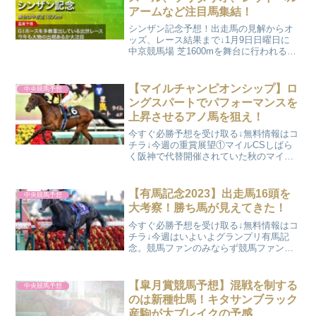
アームなど注目馬集結！
シンザン記念予想！出走馬の見解からオ
ッズ、レース結果まで↓1月9日日曜日に
中京競馬場 芝1600mを舞台に行われるシ
ンザン記念(G3)。シンザン記念オッズ1月
9日（日）15:45発送予定シンザン記念
(G3)2022中京競馬場第１１レース芝...
【マイルチャンピオンシップ】ロ
中央競馬予想
ングスパートでパフォーマンスを
上昇させるアノ馬を狙え！
今すぐ必勝予想を受け取る↓無料情報はコ
チラ↓今週の重賞展望①マイルCSしばら
く阪神で代替開催されていた秋のマイル
王決定戦も今年は久々の京都開催。阪神
開催も含めた過去のレースを見ると意外
にもハイペースになりづらいという特徴
【有馬記念2023】出走馬16頭を
中央競馬予想
があり、ダノンシャー...
大考察！勝ち馬が見えてきた！
今すぐ必勝予想を受け取る↓無料情報はコ
チラ↓今週はいよいよグランプリ有馬記
念。競馬ファンのみならず競馬ファン以
外も有馬記念だけは馬券を買うという人
も多く、まさに一年を締めくくるドリー
ムレース。今年の競馬界を沸かせたイク
【皐月賞競馬予想】混戦を制する
中央競馬予想
イノックスは引退し、三...
のは新種牡馬！キタサンブラック
産駒が大ブレイクの予感