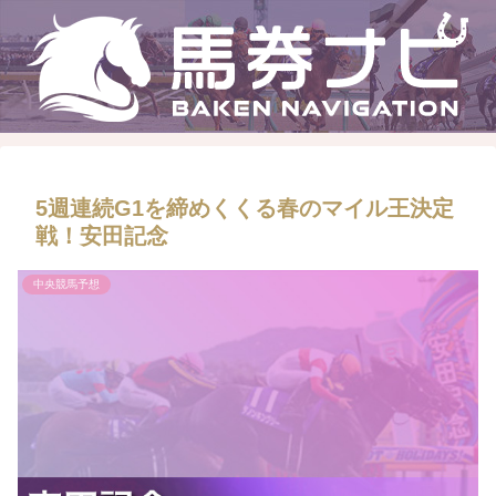
5週連続G1を締めくくる春のマイル王決定
戦！安田記念
中央競馬予想