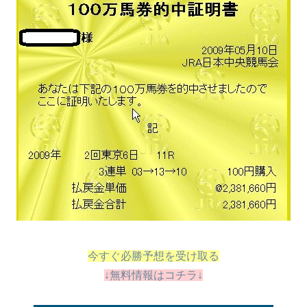
今すぐ必勝予想を受け取る
↓無料情報はコチラ↓