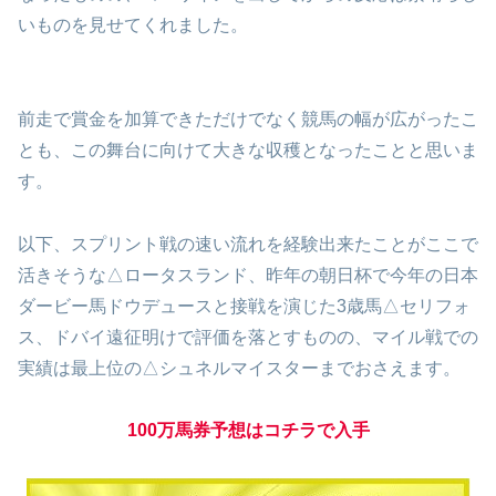
いものを見せてくれました。
前走で賞金を加算できただけでなく競馬の幅が広がったこ
とも、この舞台に向けて大きな収穫となったことと思いま
す。
以下、スプリント戦の速い流れを経験出来たことがここで
活きそうな△ロータスランド、昨年の朝日杯で今年の日本
ダービー馬ドウデュースと接戦を演じた3歳馬△セリフォ
ス、ドバイ遠征明けで評価を落とすものの、マイル戦での
実績は最上位の△シュネルマイスターまでおさえます。
100万馬券予想はコチラで入手