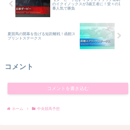
のイクイノックスが3歳王者に！堂々の1
番人気で勝負
夏競馬の開幕を告げる短距離戦！函館ス
プリントステークス
コメント
コメントを書き込む
ホーム
中央競馬予想