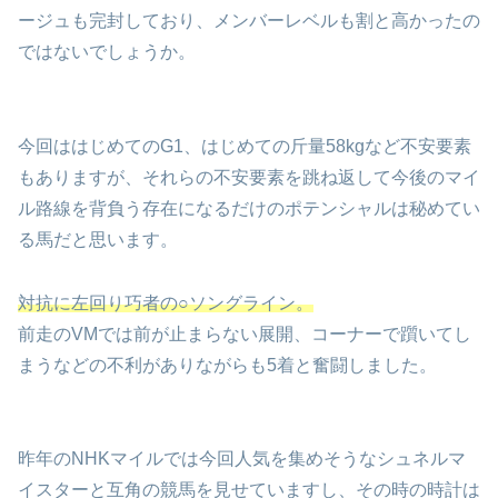
ージュも完封しており、メンバーレベルも割と高かったの
ではないでしょうか。
今回ははじめてのG1、はじめての斤量58kgなど不安要素
もありますが、それらの不安要素を跳ね返して今後のマイ
ル路線を背負う存在になるだけのポテンシャルは秘めてい
る馬だと思います。
対抗に左回り巧者の○ソングライン。
前走のVMでは前が止まらない展開、コーナーで躓いてし
まうなどの不利がありながらも5着と奮闘しました。
昨年のNHKマイルでは今回人気を集めそうなシュネルマ
イスターと互角の競馬を見せていますし、その時の時計は