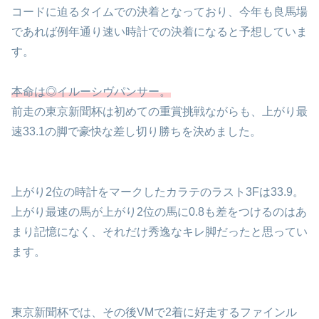
コードに迫るタイムでの決着となっており、今年も良馬場
であれば例年通り速い時計での決着になると予想していま
す。
本命は◎イルーシヴパンサー。
前走の東京新聞杯は初めての重賞挑戦ながらも、上がり最
速33.1の脚で豪快な差し切り勝ちを決めました。
上がり2位の時計をマークしたカラテのラスト3Fは33.9。
上がり最速の馬が上がり2位の馬に0.8も差をつけるのはあ
まり記憶になく、それだけ秀逸なキレ脚だったと思ってい
ます。
東京新聞杯では、その後VMで2着に好走するファインル