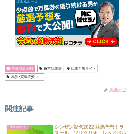
中央競馬予想
東京競馬場
競馬予想サイト
馬券×競馬投資.com
馬券ナビ
関連記事
シンザン記念2022 競馬予想！ラ
中央競馬予想
スール、ソリタリオ、レッドベル