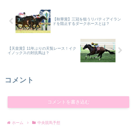
年...
【秋華賞】三冠を狙うリバティアイラン
ドを阻止するダークホースとは？
【天皇賞】11年ぶりの天覧レース！イク
イノックスの対抗馬は？
コメント
コメントを書き込む
ホーム
中央競馬予想