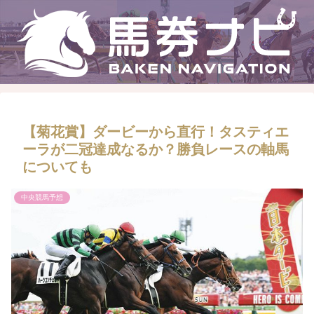
【菊花賞】ダービーから直行！タスティエ
ーラが二冠達成なるか？勝負レースの軸馬
についても
中央競馬予想