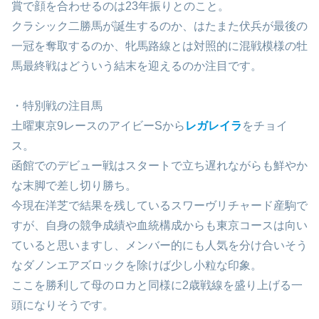
賞で顔を合わせるのは23年振りとのこと。
クラシック二勝馬が誕生するのか、はたまた伏兵が最後の
一冠を奪取するのか、牝馬路線とは対照的に混戦模様の牡
馬最終戦はどういう結末を迎えるのか注目です。
・特別戦の注目馬
土曜東京9レースのアイビーSから
レガレイラ
をチョイ
ス。
函館でのデビュー戦はスタートで立ち遅れながらも鮮やか
な末脚で差し切り勝ち。
今現在洋芝で結果を残しているスワーヴリチャード産駒で
すが、自身の競争成績や血統構成からも東京コースは向い
ていると思いますし、メンバー的にも人気を分け合いそう
なダノンエアズロックを除けば少し小粒な印象。
ここを勝利して母のロカと同様に2歳戦線を盛り上げる一
頭になりそうです。