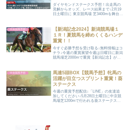
ダイヤモンドステークス予想！出走馬の
見解からオッズ、レース結果まで↓2月19
日土曜日に 東京競馬場 芝3400mを舞台に
行われるダイヤモンドステークス(G3)。
ダイヤモンドステークスオッズ2月19日
（土）15:45発送予定ダイヤモンドステ
【新潟記念2024】新潟競馬場１
中央競馬予想
ー...
１Ｒ！夏競馬を締めくくるハンデ
重賞！！
今すぐ必勝予想を受け取る↓無料情報はコ
チラ↓今週の重賞展望今週は日曜日に新潟
競馬場芝2000mで重賞【新潟記念】が開
催されます。夏競馬を締めくくるハンデ
重賞。サマー2000シリーズの最終戦とい
う位置付けでもありますが、秋に向けた
馬連5頭BOX【競馬予想】牝馬の
中央競馬予想
始動戦として...
活躍が目立つスプリント重賞！葵
ステークス
今週の重賞予想配信↓「LINE」の友達追
加してください↓5月28日土曜日に中京競
馬場芝1200mで行われる葵ステークス
(G3)。長くオープン特別として行われて
いましたが、2018年に重賞に昇格、今年
からG3に格付けされるようになりまし
た。重...