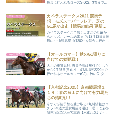
舞台に行われるローズS(G2)。3着までに
秋華賞の優先出走権が与えられるトライ
アルレースであり例年阪神競馬場で行わ
れていましたが、京都競馬場の改修工事
カペラステークス2021 競馬予
中央競馬予想
に伴う...
想！モズスーパーフレア、芝の
G1馬が出走【競馬の結果 更新
済】※的中証明あり※
カペラステークス予想！出走馬の見解か
らオッズ、レース結果まで↓12月12日日曜
日に 中山競馬場 ダ1200mを舞台に行われ
るカペラステークス(G3)。カペラステー
クスオッズ12月12日（日）15:20発送予定
カペラステークス(G3)2021...
【オールカマー】秋のG1獲りに
中央競馬予想
向けての始動戦！
大川の重賞見解↓勝負予想は無料でこちら
から9月25日(日)に中山競馬場芝2200mで
行われるオールカマー(G2)。秋のG1タイ
トルを目指す馬たちが始動戦として選ぶ
ことも多いレースであり、1着馬には天皇
賞秋への優先出走権が与えられます。舞
【京都記念2025】京都競馬場１
中央競馬予想
台と...
１Ｒ！春のＧ１に向けて有力馬た
ちの始動戦！
今すぐ必勝予想を受け取る↓無料情報はコ
チラ↓今週の重賞展望今週は日曜日に京都
競馬場芝2200mで重賞【京都記念】が開