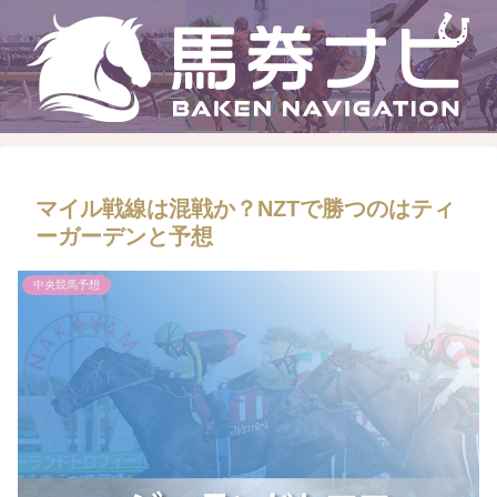
マイル戦線は混戦か？NZTで勝つのはティ
ーガーデンと予想
中央競馬予想