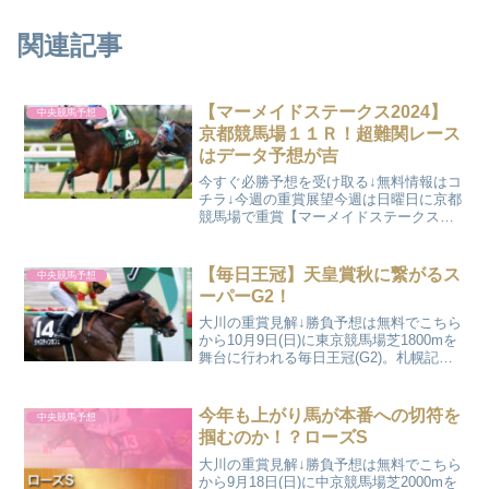
関連記事
【マーメイドステークス2024】
中央競馬予想
京都競馬場１１Ｒ！超難関レース
はデータ予想が吉
今すぐ必勝予想を受け取る↓無料情報はコ
チラ↓今週の重賞展望今週は日曜日に京都
競馬場で重賞【マーメイドステークス】
が開催されます。夏場の牝馬限定ハンデ
重賞らしく、上がり馬や格上挑戦の馬、
凡走を続けていた馬が活躍することも珍
【毎日王冠】天皇賞秋に繋がるス
中央競馬予想
しくなく、一筋縄では...
ーパーG2！
大川の重賞見解↓勝負予想は無料でこちら
から10月9日(日)に東京競馬場芝1800mを
舞台に行われる毎日王冠(G2)。札幌記念
とともにスーパーG2と称されるレースで
あり、天皇賞秋の前哨戦として毎年ハイ
レベルなメンバーが揃います。実際に近
今年も上がり馬が本番への切符を
中央競馬予想
年の勝...
掴むのか！？ローズS
大川の重賞見解↓勝負予想は無料でこちら
から9月18日(日)に中京競馬場芝2000mを