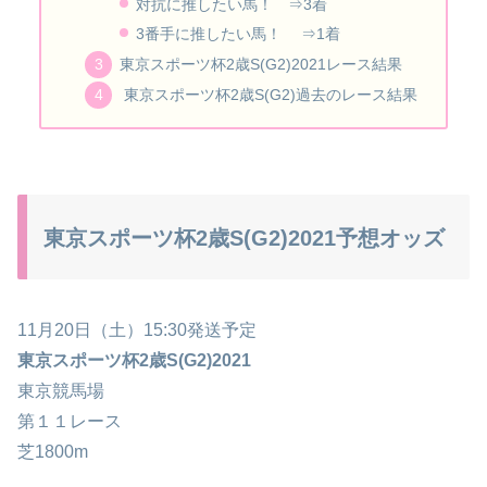
対抗に推したい馬！ ⇒3着
3番手に推したい馬！ ⇒1着
東京スポーツ杯2歳S(G2)2021レース結果
東京スポーツ杯2歳S(G2)過去のレース結果
東京スポーツ杯2歳S(G2)2021予想オッズ
11月20日（土）15:30発送予定
東京スポーツ杯2歳S(G2)2021
東京競馬場
第１１レース
芝1800m