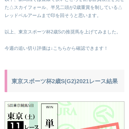
た△スカイフォール、半兄二頭が2歳重賞を制している△
レッドベルアームまで印を回そうと思います。
以上、東京スポーツ杯2歳Sの推奨馬を上げてみました。
今週の追い切り評価は↓こちらから確認できます！
東京スポーツ杯2歳S(G2)2021レース結果