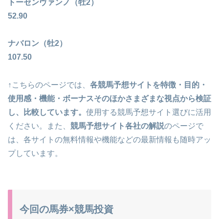
トーセンヴァンノ（牡2）
52.90
ナバロン（牡2）
107.50
↑こちらのページでは、
各競馬予想サイトを特徴・目的・
使用感・機能・ボーナスそのほかさまざまな視点から検証
し、比較しています。
使用する競馬予想サイト選びに活用
ください。また、
競馬予想サイト各社の解説
のページで
は、各サイトの無料情報や機能などの最新情報も随時アッ
プしています。
今回の馬券×競馬投資