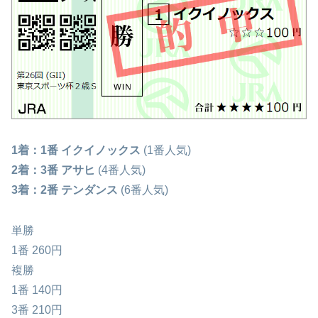
1着：1番 イクイノックス
(1番人気)
2着：3番 アサヒ
(4番人気)
3着：2番 テンダンス
(6番人気)
単勝
1番 260円
複勝
1番 140円
3番 210円