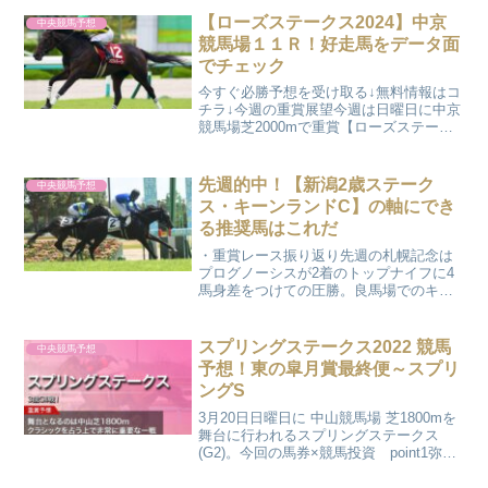
格。有力馬が国外に進出するこの時期
【ローズステークス2024】中京
中央競馬予想
に、国...
競馬場１１Ｒ！好走馬をデータ面
でチェック
今すぐ必勝予想を受け取る↓無料情報はコ
チラ↓今週の重賞展望今週は日曜日に中京
競馬場芝2000mで重賞【ローズステーク
ス】が開催されます。以前は秋華賞につ
ながる重要なトライアルとして多くの有
力馬の始動戦に選ばれていたが、近年は
先週的中！【新潟2歳ステーク
中央競馬予想
紫苑ステークス組...
ス・キーンランドC】の軸にでき
る推奨馬はこれだ
・重賞レース振り返り先週の札幌記念は
プログノーシスが2着のトップナイフに4
馬身差をつけての圧勝。良馬場でのキレ
味勝負でこその馬だと思っていたので、
札幌の稍重馬場であそこまで力を見せつ
けるとは思いませんでした。今後は天皇
スプリングステークス2022 競馬
中央競馬予想
賞秋やジャパンカップな...
予想！東の皐月賞最終便～スプリ
ングS
3月20日日曜日に 中山競馬場 芝1800mを
舞台に行われるスプリングステークス
(G2)。今回の馬券×競馬投資 point1弥生
賞に続いて、関東のトライアルレースで
ある、スプリングSが行われます。近年は