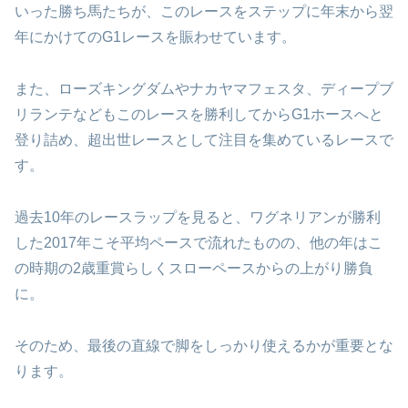
いった勝ち馬たちが、このレースをステップに年末から翌
年にかけてのG1レースを賑わせています。
また、ローズキングダムやナカヤマフェスタ、ディープブ
リランテなどもこのレースを勝利してからG1ホースへと
登り詰め、超出世レースとして注目を集めているレースで
す。
過去10年のレースラップを見ると、ワグネリアンが勝利
した2017年こそ平均ペースで流れたものの、他の年はこ
の時期の2歳重賞らしくスローペースからの上がり勝負
に。
そのため、最後の直線で脚をしっかり使えるかが重要とな
ります。