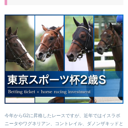
今年からG2に昇格したレースですが、近年ではイスラボ
ニータやワグネリアン、コントレイル、ダノンザキッドと