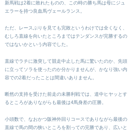
新馬戦は2着に敗れたものの、この時の勝ち馬は母にジュ
エラーを持つ良血馬ヴェールランス。
ただ、レースぶりを見ても完敗というわけでは全くなく、
むしろ直線を向いたところまではテンダンスが完勝するの
ではないかという内容でした。
直線でラチに激突して競走中止した馬に驚いたのか、先頭
に立ってソラを使ったのか分かりませんが、かなり強い内
容での2着だったことは間違いありません。
断然の支持を受けた前走の未勝利戦では、道中ヒヤッとす
るところがありながらも最後は4馬身差の圧勝。
小頭数で、なおかつ阪神外回りコースでありながら最後の
直線で馬の間の狭いところを割っての完勝であり、広いと