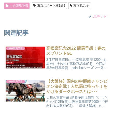
中央競馬予想
東京スポーツ杯2歳S
東京競馬場
馬券ナビ
関連記事
高松宮記念2022 競馬予想！春の
中央競馬予想
スプリントG1
3月27日日曜日に 中京競馬場 芝1200mを
舞台に行われる高松宮記念(G1)。今回の
馬券×競馬投資 point1春シーズン一発目
のG1は、高松宮記念。スピード自慢が集
まる一戦だ。今年のメンバーは前哨戦の3
重賞勝ち馬がすべて出走し、海外から...
【大阪杯】国内の中距離チャンピ
中央競馬予想
オン決定戦！人気馬に待った！を
かけるダークホースとは･･･
大川の重賞見解↓勝負予想は無料でこちら
から4月2日(日)に阪神競馬場芝2000mで行
われる大阪杯(G1)。「産経大阪杯」の名
称で長く親しまれていたレースでした
が、2017年から「大阪杯」としてG1に昇