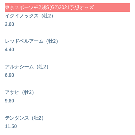
東京スポーツ杯2歳S(G2)2021予想オッズ
イクイノックス（牡2）
2.60
レッドベルアーム（牡2）
4.40
アルナシーム（牡2）
6.90
アサヒ（牡2）
9.80
テンダンス（牡2）
11.50