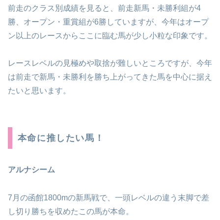
前走のクラス別成績を見ると、前走新馬・未勝利組が4
勝、オープン・重賞組が6勝していますが、今年はオープ
ン以上のレースからここに臨む馬が少し小粒な印象です。
レースレベルの見極めや取捨が難しいところですが、今年
は前走で新馬・未勝利を勝ち上がってきた馬を中心に据え
たいと思います。
本命に推したい馬！
アルナシーム
7月の函館1800mの新馬戦で、一頭レベルの違う末脚で差
し切り勝ちを収めたこの馬が本命。